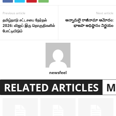
Previous article
Next article
தமிழ்நாடு சட்டசபை தேர்தல்
అన్నామలై రాజీనామా ఆమోదం:
2026: விஜய் இரு தொகுதிகளில்
భాజపా అధిష్ఠానం నిర్ణయం
போட்டியிடும்
newsfeel
RELATED ARTICLES
M