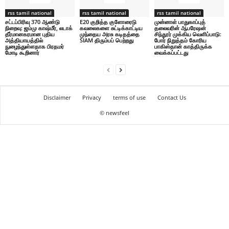
rss tamil national
rss tamil national
rss tamil national
சட்டப்பிரிவு 370 ஆண்டு
E20 குறித்த குளோரைடு
முன்னாள் பாதுகாப்புத்
நிறைவு: ஜம்மு காஷ்மீர், லடாக்
கவலைகளை சுட்டிக்காட்டிய
தலைவரின் ஆபரேஷன்
தீர்மானகரமான புதிய
முந்தைய அரசு கடிதத்தை
சிந்தூர் முக்கிய வெளிப்பாடு:
அத்தியாயத்தில்
SIAM திரும்பப் பெற்றது
போர் நிறுத்தம் கோரிய
நுழைந்துள்ளதாக பிரதமர்
பாகிஸ்தான் காத்திருக்க
மோடி கூறினார்
வைக்கப்பட்டது
Disclaimer
Privacy
terms of use
Contact Us
© newsfeel