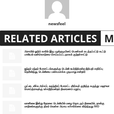
newsfeel
RELATED ARTICLES
M
அசாமில் ஓடும் காரில் இரு பழங்குடியினப் பெண்கள் கடத்தப்பட்டு கூட்டு
பாலியல் வன்கொடுமை செய்யப்பட்டதாகக் குற்றச்சாட்டு
ஜந்தர் மந்தர் போராட்டங்களுக்கு டெல்லி உயர்நீதிமன்ற நீதிபதி எதிர்ப்பு
தெரிவித்து, டெல்லியை பணயமாக்க முடியாது என்றார்
முட்டை வீச்சு அச்சம், சுதந்திரப் போராட்ட வீரர்கள் குறித்த கருத்து: மஹுவா
மொய்த்ராவுக்கு உச்சநீதிமன்றம் நிவாரணம் மறுப்பு
வானிலை இன்று நேரலை: டெல்லியில் மழை தொடரும் நிலையில், நான்கு
மாநிலங்களுக்கு திடீர் வெள்ள அபாய எச்சரிக்கை விடுத்தது IMD