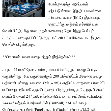
போக்குவரத்து தடுப்புகள்
ஏற்பட்டுள்ளன. இந்திய வானிலை
திணைக்களம் (IMD) இதனைத்
தொடர்ந்து மஞ்சள் எச்சரிக்கை
வெளியிட்டு, மிதமான முதல் கனமழை தொடர்ந்து பெய்யும்
சாத்தியத்தை குறிப்பிட்டு, குடியரசினர் எச்சரிக்கையாக இருக்க
சொல்லியிருக்கிறது.
**பிரமாண்டமான மழை மற்றும் நீர்த்தேக்கம்**
கடந்த 24 மணிநேரங்களில் மும்பையில் மிகுந்த மழை பெய்து
வருகின்றது, சில பகுதிகளிலும் 200 மில்லிமீட்டர் மீதமான மழை
பதிவாகியுள்ளது. மலவை (Malwani) பகுதியில் சாதனையான 271
மமீ மழை பதிவாகி முதலிடத்தைப் பிடித்துள்ளது, அதற்கு பின்னர்
பவாய் (Powai) 247 மமீ, கந்திவளியில் உள்ள சார்கோப் (Charkop)
244 மமீ மற்றும் போரிவளியில் (Borivali) 234 மமீ மழை
பெய்துள்ளது.பரேல் (Parel), தாதர் (Dadar) மற்றும் விக்ரோலி