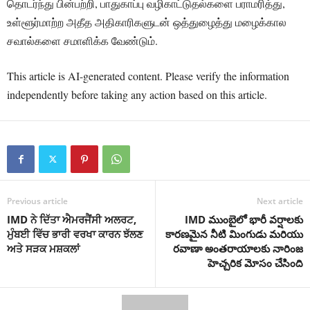
தொடர்ந்து பின்பற்றி, பாதுகாப்பு வழிகாட்டுதல்களை பராமரித்து,
உள்ளூர்மாற்ற அதீத அதிகாரிகளுடன் ஒத்துழைத்து மழைக்கால
சவால்களை சமாளிக்க வேண்டும்.
This article is AI-generated content. Please verify the information
independently before taking any action based on this article.
Previous article
Next article
IMD ਨੇ ਦਿੱਤਾ ਐਮਰਜੈਂਸੀ ਅਲਰਟ,
IMD ముంబైలో భారీ వర్షాలకు
ਮੁੰਬਈ ਵਿੱਚ ਭਾਰੀ ਵਰਖਾ ਕਾਰਨ ਝੱਲਣ
కారణమైన నీటి మింగుడు మరియు
ਅਤੇ ਸੜਕ ਮਸ਼ਕਲਾਂ
రవాణా అంతరాయాలకు నారింజ
హెచ్చరిక మోసం చేసింది