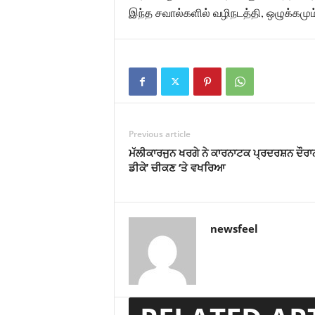
இந்த சவால்களில் வழிநடத்தி, ஒழுக்கமும்
Previous article
ਮੱਲੀਕਾਰਜੁਨ ਖਰਗੇ ਨੇ ਕਾਰਨਾਟਕ ਪ੍ਰਦਰਸ਼ਨ ਦੌਰਾਨ
ਡੀਕੇ’ ਚੀਕਣ ‘ਤੇ ਵਖਰਿਆ
newsfeel