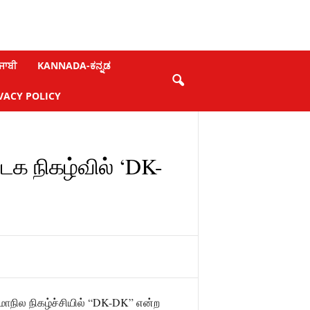
ਜਾਬੀ
KANNADA-ಕನ್ನಡ
VACY POLICY
்டக நிகழ்வில் ‘DK-
 மாநில நிகழ்ச்சியில் “DK-DK” என்ற