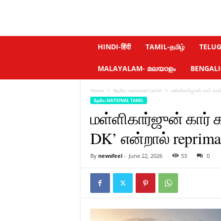
N
HINDI-हिंदी
TAMIL-தமிழ்
TELUGU
e
w
MALAYALAM- മലയാളം
BENGALI-ব
s
f
Home
தேசிய national tamil
மள்ளிகார்ஜுன் கார் கா
e
தேசிய NATIONAL TAMIL
e
மள்ளிகார்ஜுன் கார் 
l
.
DK’ என்றால் reprim
c
o
m
By
newsfeel
-
June 22, 2026
53
0