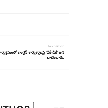
Next article
ార్యక్రమంలో కాంగ్రెస్ కార్యకర్తలపై ‘డీకే-డీకే’ అని
దాటించారు.