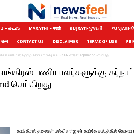
 – తెలుగు
MARATHI – मराठी
GUJRATI-ગુજરાતી
PUNJABI-ਪੰ
াংলা
CONTACT US
DISCLAIMER
TERMS OF USE
PRI
ங்கிரஸ் பணியாளர்களுக்கு கர்நாட்டக நிகழ்வில் ‘DK-DK’ என்றால் reprimand செய்கிறது
காங்கிரஸ் பணியாளர்களுக்கு கர்நாட
and செய்கிறது
காங்கிரஸ் தலைவர் மல்லிகார்ஜுன் கார்கே சமீபத்தில் கேரளா