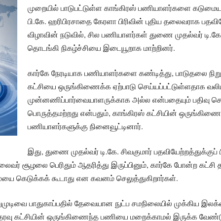
முறையில் பாடுபட்டுள்ள காங்கிரஸ் பணியாளர்களை கடுமையாக 
பி.கே. ஹரிபிரசாதை கேரளா பிரிவின் புதிய தலைவராக பதவியே
விழாவின் நடுவில், சில பணியாளர்கள் துணை முதல்வர் டி
தொடங்கி நிகழ்ச்சியை இடையூறாக மாற்றினர்.
கார்கே நேரடியாக பணியாளர்களை கண்டித்து, பாடுதலை நிறுத்
கட்சியை ஒருங்கிணைக்க ஏற்பாடு செய்யப்பட்டுள்ளதாக வலியு
முன்னணிப்பார்வையாளருக்காக அல்ல என்பதையும் பதிவு செ
பொருத்தமற்றது என்பதும், காங்கிரஸ் கட்சியின் ஒருங்கிண
பணியாளர்களுக்கு நினைவூட்டினார்.
இது, துணை முதல்வர் டி.கே. சிவகுமார் பதவியேற்றத்துக்குப்
ர் சூழலை பெரிதும் ஆதரித்து இருப்பினும், கார்கே போன்ற கட்சி 
மையை கெடுக்கக் கூடாது என கவனம் செலுத்துகிறார்கள்.
ஒன்றுமுடிவை பாதுகாப்பதில் தேவையான நுட்ப சமநிலையில் முக்கிய இல
தரவு கட்சியின் ஒருங்கிணைந்த பணியை மறைக்காமல் இருக்க வேண்டு