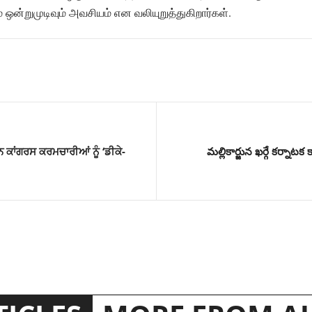
 ஒன்றுமுடிவும் அவசியம் என வலியுறுத்துகிறார்கள்.
 ਕਾਂਗਰਸ ਕਰਮਚਾਰੀਆਂ ਨੂੰ ‘ਡੀਕੇ-
మల్లికార్జున ఖర్గే కర్నాటక క