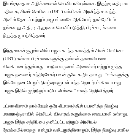
இயங்குவதாக அறிக்கைகள் வெளியாகியுள்ளன. இதற்கு எதிரான
பதிலாக, சிவச் செயினா (UBT) எம்.பிகள் அரவிந்த் சாவந்த்,
அனில் தேசாய் மற்றும் ராஜபவ் வாசே ஆகியோர் தாக்ரேயிடம்
தங்களது அதிரடி ஆதரவை வெளிப்படுத்தி, பிரச்சாரங்களை
நி்றுத்த முயற்சித்தனர்.
இந்த ஊகச்சூழல்களில் பாஜக கடந்த காலத்தில் சிவச் செயினா
(UBT) உள்ளக பிரச்னைகளுக்கு தங்கள் தலைவியலை
விலகியடைந்துள்ளது. மாநில வருவாய் அமைச்சர் மற்றும் மூத்த
பாஜக தலைவர் சந்திரசேகர் பவன்குலே கூறியதாவது, “எங்களுக்கு
இங்கே நடைபெறும் நிகழ்வுகளுடன் எந்த தொடர்பும் கிடையாது.
பாஜக இதில் முற்றிலும் ஈடுபடவில்லை” எனத் தெரிவித்தார்.
பட்னாவிஸும் தாக்ரேயும் ஒரே விமானத்தில் பயணித்த நிகழ்வு
மகாராஷ்டிராவில் அரசியல் விவாதங்களுக்காக மையமாகி உள்ளது.
பாஜக இந்த சந்திப்பை தனிப்பட்ட மற்றும் அரசியல்
நோக்கமில்லாதது என்றும் வலியுறுத்தினாலும், இந்த நிகழ்வு மாநில