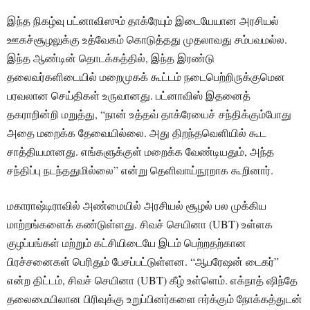
இந்த நிகழ்வு பட்னாவிஸும் தாக்ரேயும் இடையேயான அரசியல்
ஊகச்சூழலுக்கு உத்வேகம் கொடுத்தது முதலாவது சம்பவமல்ல.
இந்த ஆண்டின் தொடக்கத்தில், இந்த இரண்டு
தலைவர்களிடையில் மறைமுகக் கூட்டம் நடைபெற்றிருக்குமென
பரவலான செய்திகள் உருவானது. பட்னாவிஸ் இதனைத்
தகராறின்றி மறுத்து, “நான் உத்தவ் தாக்ரேயைச் சந்திக்கும்போது
அதை மறைக்க தேவையில்லை. அது திறந்தவெளியில் கூட
சாத்தியமானது. எங்களுக்குள் மறைக்க வேண்டியதும், அந்த
சந்திப்பு நடந்ததுமில்லை” என்று தெளிவாய்நூறாக கூறினார்.
மகாராஷ்டிராவில் அண்மையில் அரசியல் சூழல் பல முக்கிய
மாற்றங்களைக் கண்டுள்ளது. சிவச் செயினா (UBT) உள்ளக
குழப்பங்கள் மற்றும் கட்சியிடையே இடம் பெற்றதற்கான
பிரச்சனைகள் பெரிதும் பேசப்பட்டுள்ளன. “ஆபரேஷன் டைகர்”
என்ற திட்டம், சிவச் செயினா (UBT) கீழ் உள்ளெம். எக்நாத் ஷிந்தே
தலைமையிலான பிரிவுக்கு உறுப்பினர்களை ஈர்க்கும் நோக்கத்துடன்