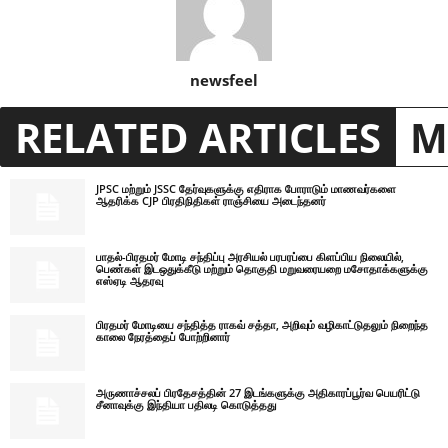
newsfeel
RELATED ARTICLES
M
JPSC மற்றும் JSSC தேர்வுகளுக்கு எதிராக போராடும் மாணவர்களை
ஆதரிக்க CJP பிரதிநிதிகள் ராஞ்சியை அடைந்தனர்
பாதல்-பிரதமர் மோடி சந்திப்பு அரசியல் பரபரப்பை கிளப்பிய நிலையில்,
பெண்கள் இடஒதுக்கீடு மற்றும் தொகுதி மறுவரையறை மசோதாக்களுக்கு
எஸ்ஏடி ஆதரவு
பிரதமர் மோடியை சந்தித்த ராகவ் சத்தா, அறிவும் வழிகாட்டுதலும் நிறைந்த
காலை நேரத்தைப் போற்றினார்
அருணாச்சலப் பிரதேசத்தின் 27 இடங்களுக்கு அதிகாரப்பூர்வ பெயரிட்டு
சீனாவுக்கு இந்தியா பதிலடி கொடுத்தது