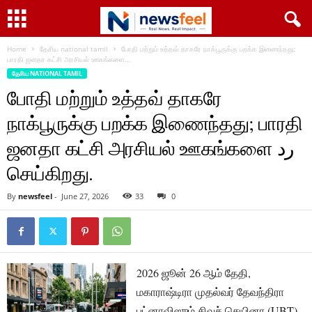
Home
தேசிய national tamil
போதி மற்றும் உத்தவ் தாகரே நாக்பூருக்கு பறக்க இணைந்தது;
பாரதி ஜனதா கட்சி அரசியல் ஊகங்களை...
தேசிய NATIONAL TAMIL
போதி மற்றும் உத்தவ் தாகரே
நாக்பூருக்கு பறக்க இணைந்தது; பாரதி
ஜனதா கட்சி அரசியல் ஊகங்களை رد
செய்கிறது.
By
newsfeel
-
June 27, 2026
33
0
2026 ஜூன் 26 ஆம் தேதி,
மகாராஷ்டிரா முதல்வர் தேவந்திரா
பட்னாவிஸும் சிவச் செயினா (UBT)