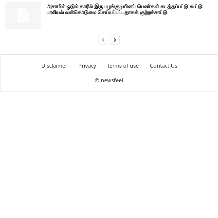
அசாமில் ஓடும் காரில் இரு பழங்குடியினப் பெண்கள் கடத்தப்பட்டு கூட்டு
பாலியல் வன்கொடுமை செய்யப்பட்டதாகக் குற்றச்சாட்டு
Disclaimer
Privacy
terms of use
Contact Us
© newsfeel