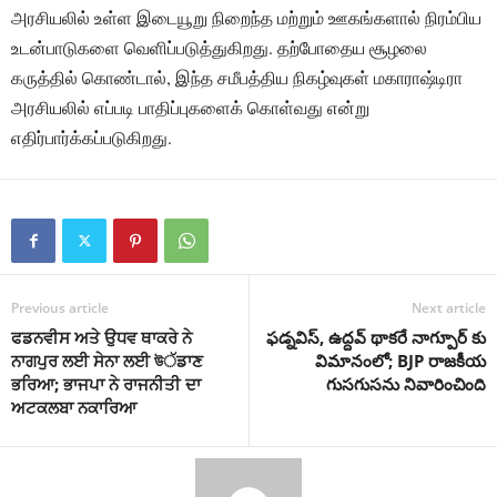
அரசியலில் உள்ள இடையூறு நிறைந்த மற்றும் ஊகங்களால் நிரம்பிய
உடன்பாடுகளை வெளிப்படுத்துகிறது. தற்போதைய சூழலை
கருத்தில் கொண்டால், இந்த சமீபத்திய நிகழ்வுகள் மகாராஷ்டிரா
அரசியலில் எப்படி பாதிப்புகளைக் கொள்வது என்று
எதிர்பார்க்கப்படுகிறது.
Previous article
Next article
ਫਡਨਵੀਸ ਅਤੇ ਉਧਵ ਥਾਕਰੇ ਨੇ
ఫడ్నవిస్, ఉద్దవ్ థాకరే నాగ్పూర్ కు
ਨਾਗਪੁਰ ਲਈ ਸੇਨਾ ਲਈ উੱਡਾਣ
విమానంలో; BJP రాజకీయ
ਭਰਿਆ; ਭਾਜਪਾ ਨੇ ਰਾਜਨੀਤੀ ਦਾ
గుసగుసను నివారించింది
ਅਟਕਲਬਾ ਨਕਾਰਿਆ