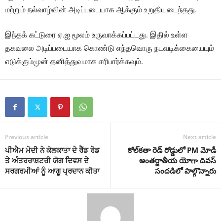
மற்றும் நல்வாழ்வின் அடிப்படையாக ஆக்கும் உறுதியடைந்தது.
இந்தக் கட்டுரை ஏ.ஐ மூலம் உருவாக்கப்பட்டது. இதில் உள்ள
தகவலை அடிப்படையாக கொண்டு எந்தவொரு நடவடிக்கையையும்
எடுக்கும்முன் தனித்துவமாக சரிபார்க்கவும்.
Previous article
Next article
ਪੀਐਮ ਮੋਦੀ ਨੇ ਕੋਲਕਾਤਾ ਦੇ ਰੈੱਡ ਰੋਡ
కోల్‌కతా రెడ్ రోడ్డులో PM మోడీ
ਤੇ ਅੰਤਰਰਾਸ਼ਟਰੀ ਯੋਗ ਦਿਵਸ ਦੇ
అంతర్జాతీయ యోగా దివస్
ਸਰਗਰਮੀਆਂ ਨੂੰ ਆਗੂ ਪ੍ਰਦਾਨ ਕੀਤਾ
సందడిలో పాల్గొన్నారు