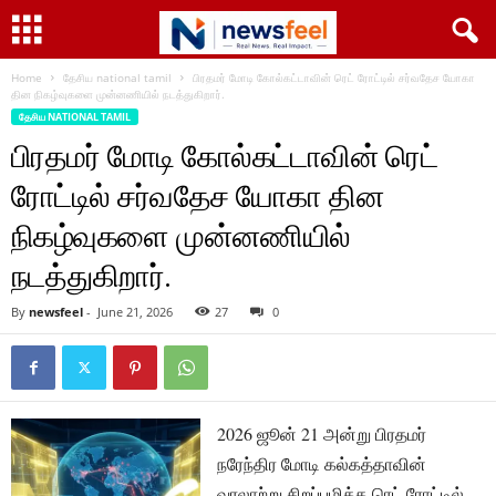
Home
தேசிய national tamil
பிரதமர் மோடி கோல்கட்டாவின் ரெட் ரோட்டில் சர்வதேச யோகா
தின நிகழ்வுகளை முன்னணியில் நடத்துகிறார்.
தேசிய NATIONAL TAMIL
பிரதமர் மோடி கோல்கட்டாவின் ரெட்
ரோட்டில் சர்வதேச யோகா தின
நிகழ்வுகளை முன்னணியில்
நடத்துகிறார்.
By
newsfeel
-
June 21, 2026
27
0
2026 ஜூன் 21 அன்று பிரதமர்
நரேந்திர மோடி கல்கத்தாவின்
வரலாற்று சிறப்பமிக்க ரெட் ரோட்டில்