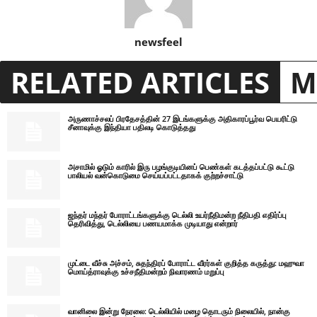
newsfeel
RELATED ARTICLES
M
அருணாச்சலப் பிரதேசத்தின் 27 இடங்களுக்கு அதிகாரப்பூர்வ பெயரிட்டு
சீனாவுக்கு இந்தியா பதிலடி கொடுத்தது
அசாமில் ஓடும் காரில் இரு பழங்குடியினப் பெண்கள் கடத்தப்பட்டு கூட்டு
பாலியல் வன்கொடுமை செய்யப்பட்டதாகக் குற்றச்சாட்டு
ஜந்தர் மந்தர் போராட்டங்களுக்கு டெல்லி உயர்நீதிமன்ற நீதிபதி எதிர்ப்பு
தெரிவித்து, டெல்லியை பணயமாக்க முடியாது என்றார்
முட்டை வீச்சு அச்சம், சுதந்திரப் போராட்ட வீரர்கள் குறித்த கருத்து: மஹுவா
மொய்த்ராவுக்கு உச்சநீதிமன்றம் நிவாரணம் மறுப்பு
வானிலை இன்று நேரலை: டெல்லியில் மழை தொடரும் நிலையில், நான்கு