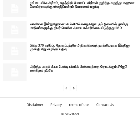
முட்டை வீச்சு அச்சம், சுதந்திரப் போராட்ட வீரர்கள் குறித்த கருத்து: மஹுவா
மொய்த்ராவுக்கு உச்சநீதிமன்றம் நிவாரணம் மறுப்பு
வானிலை இன்று நேரலை: டெல்லியில் மழை தொடரும் நிலையில், நான்கு
மாநிலங்களுக்கு திடீர் வெள்ள அபாய எச்சரிக்கை விடுத்தது IMD
பிரிவு 370 எதிர்ப்பு போராட்டத்தில் அதிகாரியைத் தாக்கியதாக இல்திஜா
முஃப்தி மீது வழக்குப்பதிவு
அடுத்த மாதம் க்யா போல்டி பப்ளிக் பிரச்சாரத்தை தொடங்கும் சிஜேபி
என்கிறார் தீப்கே
Disclaimer
Privacy
terms of use
Contact Us
© newsfeel