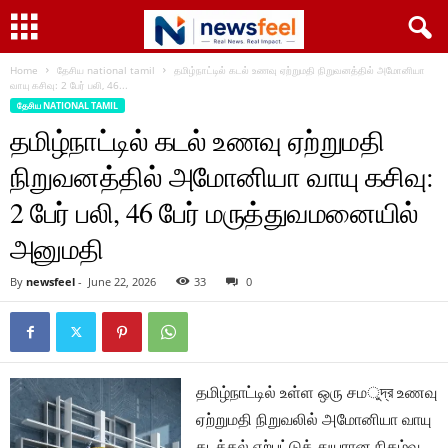
Home
தேசிய national tamil
தமிழ்நாட்டில் கடல் உணவு ஏற்றுமதி நிறுவனத்தில் அமோனியா
வாயு கசிவு: 2 பேர் பலி, 46...
தேசிய NATIONAL TAMIL
தமிழ்நாட்டில் கடல் உணவு ஏற்றுமதி
நிறுவனத்தில் அமோனியா வாயு கசிவு:
2 பேர் பலி, 46 பேர் மருத்துவமனையில்
அனுமதி
By
newsfeel
-
June 22, 2026
33
0
தமிழ்நாட்டில் உள்ள ஒரு சமুদ্র உணவு
ஏற்றுமதி நிறுவலில் அமோனியா வாயு
கடத்தல் ஏற்பட்டுத் துயரான நிகழ்வு