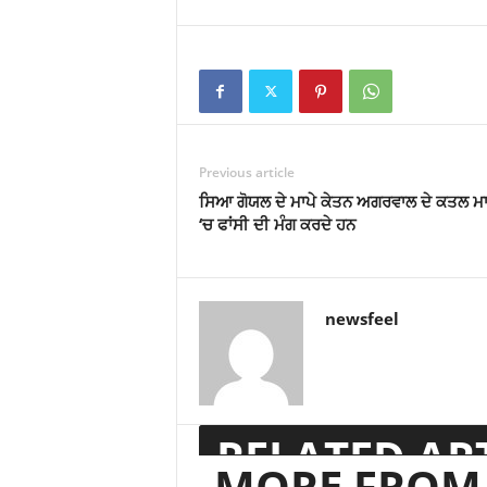
Previous article
ਸਿਆ ਗੋਯਲ ਦੇ ਮਾਪੇ ਕੇਤਨ ਅਗਰਵਾਲ ਦੇ ਕਤਲ ਮਾ
‘ਚ ਫਾਂਸੀ ਦੀ ਮੰਗ ਕਰਦੇ ਹਨ
newsfeel
RELATED AR
MORE FROM