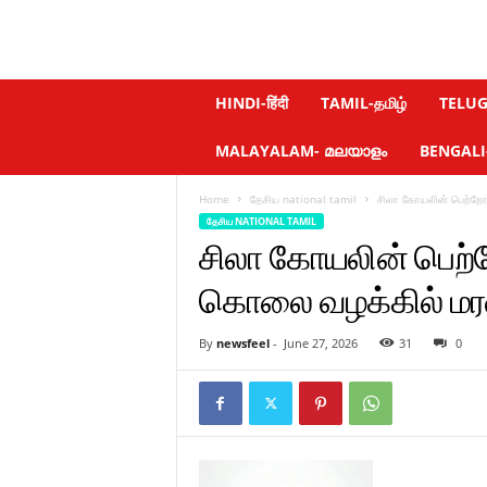
N
HINDI-हिंदी
TAMIL-தமிழ்
TELUGU
e
w
MALAYALAM- മലയാളം
BENGALI-ব
s
f
Home
தேசிய national tamil
சிலா கோயலின் பெற்ற
e
தேசிய NATIONAL TAMIL
e
l
சிலா கோயலின் பெற்
.
c
கொலை வழக்கில் ம
o
m
By
newsfeel
-
June 27, 2026
31
0