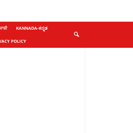
ਜਾਬੀ
KANNADA-ಕನ್ನಡ
VACY POLICY