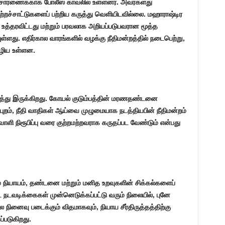
விசாரணைக்காக போலீஸ் காவலில் உள்ளனர். அவர்களது
றச்சாட்டுகளைப் பற்றிய கருத்து வெளியிடவில்லை. மஹாராஷ்டிர
த்தரவிட்டது மற்றும் பரவலாக அறியப்படுபவரான மூத்த
ுள்ளது. எதிர்கால வாரங்களில் வழக்கு நீதிமன்றத்தில் நடைபெற்று,
ொழிய உள்ளன.
ரித்து இருக்கிறது. கோயல் குடும்பத்தின் மரணதண்டனை
புறம், நீதி வாதிகள் ஆய்வை முழுமையாக நடத்தியபின் நீதிமன்றம்
ாளி நிரூபிப்பு வரை குற்றமற்றவராக கருதப்பட வேண்டும் என்பது
் நியாயம், தண்டனை மற்றும் மனித உறவுகளின் சிக்கல்களைப்
்ட நடவடிக்கைகள் முன்னெடுக்கப்பட்டு வரும் நிலையில், புனே
ினைவு படைக்கும் விதமாகவும், நியாய சீர்திருத்தத்திற்கு
ப்படுகிறது.