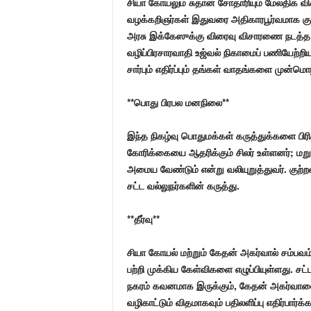
சியா கோயலும் சுதான் சோதாரியும் மேலதிக 
வழக்கறிஞர்கள் இதுவரை அதிகாரபூர்வமாக குற்
அரசு இக்கேஸுக்கு விரைவு விசாரணை நடத்த உ
வழிப்பிரசாரவாதி உஜ்வல் நிகாமைப் பணியேற்றிய
சார்பும் எதிர்ப்பும் தங்கள் வாதங்களை முன்ம
**பொது பிரபல மனநிலை**
இந்த நிகழ்வு பொதுமக்கள் கருத்துக்களை பி
கோரிக்கையை ஆதரிக்கும் சிலர் உள்ளனர்; மறு
அமைய வேண்டும் என்று வலியுறுத்துவர். குற்றவ
சட்ட வல்லுநர்களின் கருத்து.
**தீர்வு**
சியா கோயல் மற்றும் கேதன் அகர்வால் சம்பவம
பற்றி முக்கிய கேள்விகளை எழுப்பியுள்ளது. சட
நகரம் கவனமாக இருக்கும், கேதன் அகர்வாலை ந
வழிகாட்டும் விதமாகவும் பதிலளிப்பு எதிர்பார்க்க