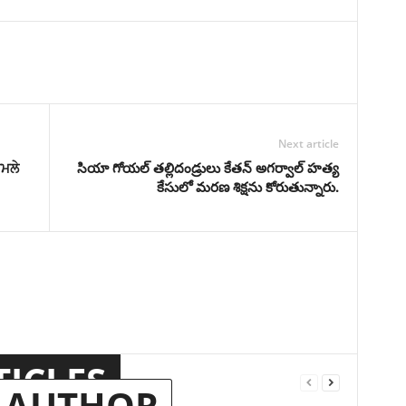
Next article
ਮਲੇ
సియా గోయల్ తల్లిదండ్రులు కేతన్ అగర్వాల్ హత్య
కేసులో మరణ శిక్షను కోరుతున్నారు.
TICLES
 AUTHOR