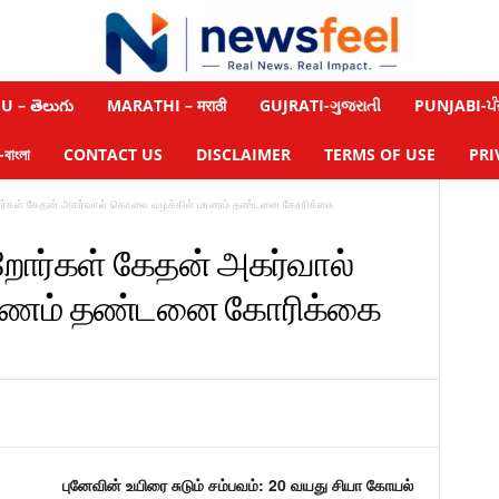
 – తెలుగు
MARATHI – मराठी
GUJRATI-ગુજરાતી
PUNJABI-ਪੰ
াংলা
CONTACT US
DISCLAIMER
TERMS OF USE
PRI
ோர்கள் கேதன் அகர்வால் கொலை வழக்கில் மரணம் தண்டனை கோரிக்கை
றோர்கள் கேதன் அகர்வால்
ரணம் தண்டனை கோரிக்கை
புனேவின் உயிரை சுடும் சம்பவம்: 20 வயது சியா கோயல்