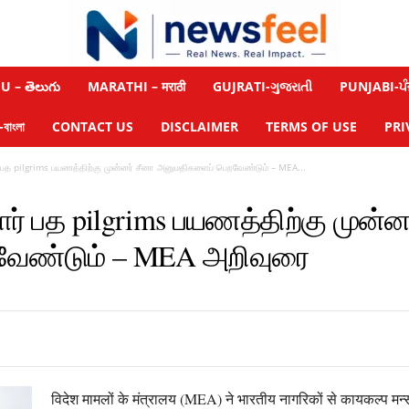
 – తెలుగు
MARATHI – मराठी
GUJRATI-ગુજરાતી
PUNJABI-ਪੰ
াংলা
CONTACT US
DISCLAIMER
TERMS OF USE
PRI
த pilgrims பயணத்திற்கு முன்னர் சீனா அனுமதிகளைப் பெறவேண்டும் – MEA...
 பத pilgrims பயணத்திற்கு முன்னர
ேண்டும் – MEA அறிவுரை
विदेश मामलों के मंत्रालय (MEA) ने भारतीय नागरिकों से कायकल्प मन्स