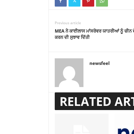
Previous article
MEA ਨੇ ਕਾਈਲਾਸ ਮਾਂਸਰੋਵਰ ਯਾਤਰੀਆਂ ਨੂੰ ਚੀਨ ਦ
ਕਰਨ ਦੀ ਸੁਝਾਵ ਦਿੱਤੀ
newsfeel
RELATED AR