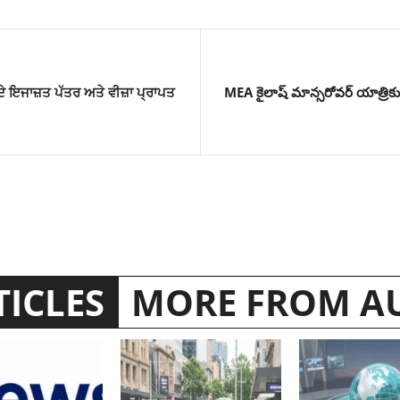
ੇ ਇਜਾਜ਼ਤ ਪੱਤਰ ਅਤੇ ਵੀਜ਼ਾ ਪ੍ਰਾਪਤ
MEA కైలాష్ మాన్సరోవర్ యాత్రి
TICLES
MORE FROM A