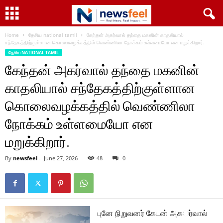
Home
தேசிய national tamil
கேந்தன் அகர்வால் தந்தை மகனின் காதலியால்
சந்தேகத்திற்குள்ளான கொலைவழக்கத்தில் வெண்ணிலா நோக்கம் உள்ளமையோ என மறுக்கிறார்.
தேசிய NATIONAL TAMIL
கேந்தன் அகர்வால் தந்தை மகனின்
காதலியால் சந்தேகத்திற்குள்ளான
கொலைவழக்கத்தில் வெண்ணிலா
நோக்கம் உள்ளமையோ என
மறுக்கிறார்.
By
newsfeel
-
June 27, 2026
48
0
புனே நிறுவனர் கேடன் அகர்்வால்