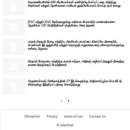
தொலைபேசியில் 600 வீடியோக்கள் கண்டுபிடிக்கப்பட்டதை அடுத்து,
சிறார்கள் மற்றும் ஆண்களை பாலியல் துஷ்பிரயோகம் செய்த நபர் கைது
JPSC மற்றும் JSSC தேர்வுகளுக்கு எதிராக போராடும் மாணவர்களை
ஆதரிக்க CJP பிரதிநிதிகள் ராஞ்சியை அடைந்தனர்
பாதல்-பிரதமர் மோடி சந்திப்பு அரசியல் பரபரப்பை கிளப்பிய நிலையில்,
பெண்கள் இடஒதுக்கீடு மற்றும் தொகுதி மறுவரையறை மசோதாக்களுக்கு
எஸ்ஏடி ஆதரவு
பிரதமர் மோடியை சந்தித்த ராகவ் சத்தா, அறிவும் வழிகாட்டுதலும் நிறைந்த
காலை நேரத்தைப் போற்றினார்
அருணாச்சலப் பிரதேசத்தின் 27 இடங்களுக்கு அதிகாரப்பூர்வ பெயரிட்டு
சீனாவுக்கு இந்தியா பதிலடி கொடுத்தது
Disclaimer
Privacy
terms of use
Contact Us
© newsfeel