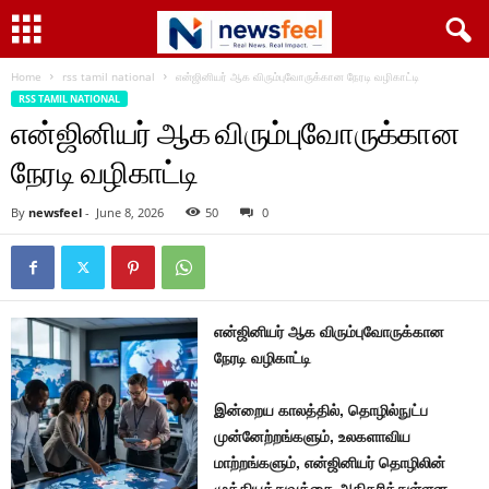
Home
rss tamil national
என்ஜினியர் ஆக விரும்புவோருக்கான நேரடி வழிகாட்டி
RSS TAMIL NATIONAL
என்ஜினியர் ஆக விரும்புவோருக்கான
நேரடி வழிகாட்டி
By
newsfeel
-
June 8, 2026
50
0
என்ஜினியர் ஆக விரும்புவோருக்கான
நேரடி வழிகாட்டி
இன்றைய காலத்தில், தொழில்நுட்ப
முன்னேற்றங்களும், உலகளாவிய
மாற்றங்களும், என்ஜினியர் தொழிலின்
முக்கியத்துவத்தை அதிகரித்துள்ளன.