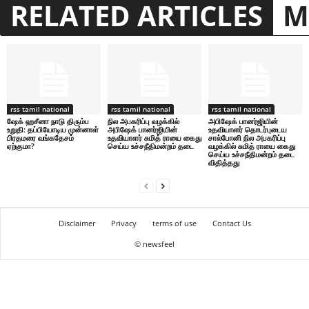
RELATED ARTICLES
M
rss tamil national
rss tamil national
rss tamil national
ஷேக் ஹசீனா நாடு திரும்ப
நில அபகரிப்பு வழக்கில்
அபிஷேக் பானர்ஜியின்
உறுதி: தப்பியோடிய முன்னாள்
அபிஷேக் பானர்ஜியின்
உதவியாளர் தொடர்புடைய
பிரதமரை வங்கதேசம்
உதவியாளர் சுமித் ராயை கைது
சால்போனி நில அபகரிப்பு
ஏற்குமா?
செய்ய உச்சநீதிமன்றம் தடை
வழக்கில் சுமித் ராயை கைது
செய்ய உச்சநீதிமன்றம் தடை
விதித்தது
Disclaimer
Privacy
terms of use
Contact Us
© newsfeel