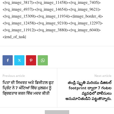
<|vq_image_3817|><|vq_image_11458|><|vq_image_7405|>
<|vq_image_4937|><|vq_image_14654|><|vq_image_9621|>
<|vq_image_15309|><|vq_image_11934|><|image_border_4|>
<|vq_image_12458|><|vq_image_9210|><|vq_image_12297|>
<|vq_image_11912|><|vq_image_3880|><|vq_image_6040|>
<|end_of_task|
Previous article
Next article
ਪਿਤਾ ਦੀ ਸਿਖਰਤ ਅਤੇ ਡਿਜੀਟਲ ਫੁਟ
తండ్రి స్మృతి మరియు డిజిటల్
ਪ੍ਰਿੰਟ ਨੇ 7 ਘੰਟਿਆਂ ਵਿੱਚ ਮੁਲਜ਼ਮ ਨੂੰ
footprint ద్వారా 7 గంటల
ਗ੍ਰਿਫਤਾਰ ਕਰਨ ਵਿੱਚ ਮਦਦ ਕੀਤੀ
వ్యవధిలో పోలీసులు
అనుమానితుడిని పట్టుకొన్నారు.