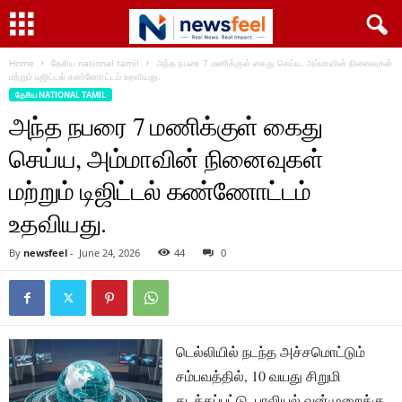
Home
தேசிய national tamil
அந்த நபரை 7 மணிக்குள் கைது செய்ய, அம்மாவின் நினைவுகள்
மற்றும் டிஜிட்டல் கண்ணோட்டம் உதவியது.
தேசிய NATIONAL TAMIL
அந்த நபரை 7 மணிக்குள் கைது
செய்ய, அம்மாவின் நினைவுகள்
மற்றும் டிஜிட்டல் கண்ணோட்டம்
உதவியது.
By
newsfeel
-
June 24, 2026
44
0
டெல்லியில் நடந்த அச்சமொட்டும்
சம்பவத்தில், 10 வயது சிறுமி
கடத்தப்பட்டு, பாலியல் வன்முறைக்கு