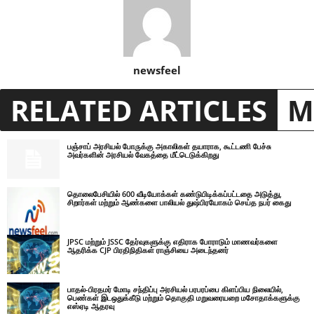
newsfeel
RELATED ARTICLES
M
பஞ்சாப் அரசியல் போருக்கு அகாலிகள் தயாராக, கூட்டணி பேச்சு
அவர்களின் அரசியல் வேகத்தை மீட்டெடுக்கிறது
தொலைபேசியில் 600 வீடியோக்கள் கண்டுபிடிக்கப்பட்டதை அடுத்து,
சிறார்கள் மற்றும் ஆண்களை பாலியல் துஷ்பிரயோகம் செய்த நபர் கைது
JPSC மற்றும் JSSC தேர்வுகளுக்கு எதிராக போராடும் மாணவர்களை
ஆதரிக்க CJP பிரதிநிதிகள் ராஞ்சியை அடைந்தனர்
பாதல்-பிரதமர் மோடி சந்திப்பு அரசியல் பரபரப்பை கிளப்பிய நிலையில்,
பெண்கள் இடஒதுக்கீடு மற்றும் தொகுதி மறுவரையறை மசோதாக்களுக்கு
எஸ்ஏடி ஆதரவு