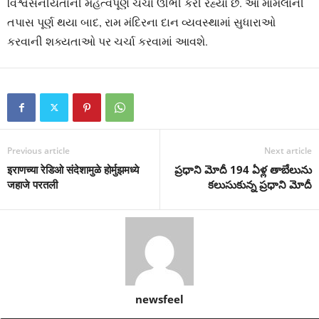
વિશ્વસનીયતાની મહત્વપૂર્ણ ચર્ચા ઊભી કરી રહ્યો છે. આ મામલાની
તપાસ પૂર્ણ થયા બાદ, રામ મંદિરના દાન વ્યવસ્થામાં સુધારાઓ
કરવાની શક્યતાઓ પર ચર્ચા કરવામાં આવશે.
Previous article
Next article
इराणच्या रेडिओ संदेशामुळे होर्मुझमध्ये
ప్ర‌ధాని మోదీ 194 ఏళ్ల తాబేలును
जहाजे परतली
క‌లుసుకున్న ప్ర‌ధాని మోదీ
newsfeel