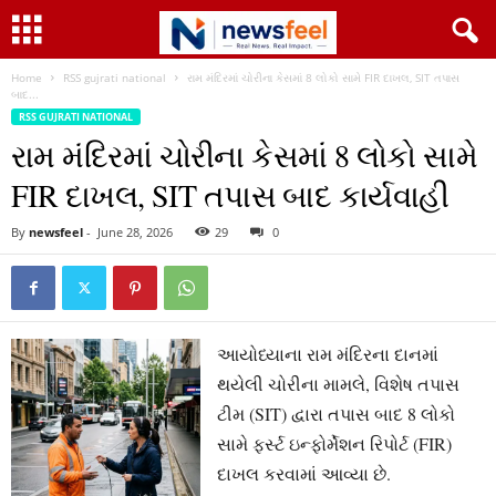
Home
RSS gujrati national
રામ મંદિરમાં ચોરીના કેસમાં 8 લોકો સામે FIR દાખલ, SIT તપાસ
બાદ...
RSS GUJRATI NATIONAL
રામ મંદિરમાં ચોરીના કેસમાં 8 લોકો સામે
FIR દાખલ, SIT તપાસ બાદ કાર્યવાહી
By
newsfeel
-
June 28, 2026
29
0
આયોધ્યાના રામ મંદિરના દાનમાં
થયેલી ચોરીના મામલે, વિશેષ તપાસ
ટીમ (SIT) દ્વારા તપાસ બાદ 8 લોકો
સામે ફર્સ્ટ ઇન્ફોર્મેશન રિપોર્ટ (FIR)
દાખલ કરવામાં આવ્યા છે.