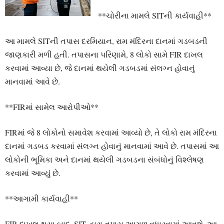
**ચોરીના મામલે SITની કાર્યવાહી**
આ મામલે SITની તપાસ દરમિયાન, રામ મંદિરના દાનમાં ગડબડની
જાણકારી મળી હતી. તપાસના પરિણામે, 8 લોકો સામે FIR દાખલ
કરવામાં આવ્યા છે, જે દાનમાં થયેલી ગડબડમાં સંલગ્ન હોવાનું
માનવામાં આવે છે.
**FIRમાં સામેલ આરોપીઓ**
FIRમાં જે 8 લોકોનો સમાવેશ કરવામાં આવ્યો છે, તે લોકો રામ મંદિરના
દાનમાં ગડબડ કરવામાં સંલગ્ન હોવાનું માનવામાં આવે છે. તપાસમાં આ
લોકોની ભૂમિકા અને દાનમાં થયેલી ગડબડના સંબંધોનું વિશ્લેષણ
કરવામાં આવ્યું છે.
**આગામી કાર્યવાહી**
FIR દાખલ થયા બાદ, SIT દ્વારા તપાસ આગળ વધારવામાં આવશે. આ