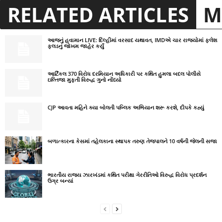
RELATED ARTICLES
M
આજનું હવામાન LIVE: દિલ્હીમાં વરસાદ યથાવત, IMDએ ચાર રાજ્યોમાં ફ્લેશ
ફ્લડનું જોખમ જાહેર કર્યું
આર્ટિકલ 370 વિરોધ દરમિયાન અધિકારી પર કથિત હુમલા બદલ પોલીસે
ઇલ્તિજા મુફ્તી વિરુદ્ધ ગુનો નોંધ્યો
CJP આવતા મહિને ક્યા બોલતી પબ્લિક અભિયાન શરૂ કરશે, દીપકે કહ્યું
બળાત્કારના કેસમાં તહેલકાના સ્થાપક તરુણ તેજપાલને 10 વર્ષની જેલની સજા
ભારતીય રાજ્ય ઝારખંડમાં કથિત પરીક્ષા ગેરરીતિઓ વિરુદ્ધ વિરોધ પ્રદર્શન
ઉગ્ર બન્યાં