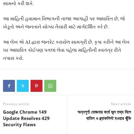
સામનો કરી શકે.
આ માહિતી હવામાન વિભાગની તાજા આગાહી પર આધારિત છે, જે
ખેડૂતો અને જનતાને યોગ્ય તૈયારી માટે માર્ગદર્શિત કરે છે.
આ લેખ એ AI દ્વારા જનરેટ કરાયેલ સામગ્રી છે. કૃપા કરીને આ લેખ
પર આધારિત કોઈપણ પગલાં લેવા પહેલા માહિતીની સ્વતંત્ર રીતે
તપાસ કરો.
Previous article
Next article
Google Chrome 149
অন্নপূর্ণা যোজনার ফর্মে ভুল তথ্য দিলে
Update Resolves 429
বাতিল ও ব্ল্যাকলিস্ট হওয়ার ঝুঁকি
Security Flaws