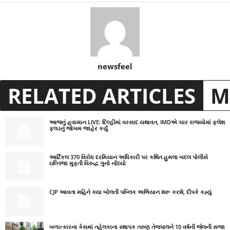
newsfeel
RELATED ARTICLES
M
આજનું હવામાન LIVE: દિલ્હીમાં વરસાદ યથાવત, IMDએ ચાર રાજ્યોમાં ફ્લેશ
ફ્લડનું જોખમ જાહેર કર્યું
આર્ટિકલ 370 વિરોધ દરમિયાન અધિકારી પર કથિત હુમલા બદલ પોલીસે
ઇલ્તિજા મુફ્તી વિરુદ્ધ ગુનો નોંધ્યો
CJP આવતા મહિને ક્યા બોલતી પબ્લિક અભિયાન શરૂ કરશે, દીપકે કહ્યું
બળાત્કારના કેસમાં તહેલકાના સ્થાપક તરુણ તેજપાલને 10 વર્ષની જેલની સજા