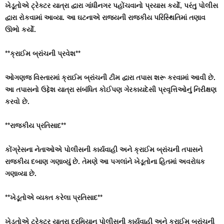
ખેડૂતોએ ટ્રેક્ટર યાત્રા દ્વારા ગાંધીનગર પહોંચવાનો પ્રયાસ કર્યો, પરંતુ પોલીસ
દ્વારા રોકવામાં આવ્યા. આ ઘટનાએ રાજ્યની રાજકીય પરિસ્થિતિમાં તણાવ
ઊભો કર્યો.
**ક્રાઈમ બ્રાંચની પ્રવેશ**
ઓગણજ વિસ્તારમાં ક્રાઈમ બ્રાંચની ટીમ દ્વારા તપાસ શરૂ કરવામાં આવી છે.
આ તપાસનો ઉદ્દેશ યાત્રા સંબંધિત કોઈપણ ગેરકાયદેસી પ્રવૃત્તિઓનું નિરીક્ષણ
કરવો છે.
**રાજકીય પ્રતિસાદ**
કોંગ્રેસના નેતાઓએ પોલીસની કાર્યવાહી અને ક્રાઈમ બ્રાંચની તપાસને
રાજકીય દબાણ ગણાવ્યું છે. તેમણે આ પગલાંને ખેડૂતોના હિતમાં અવરોધક
ગણાવ્યા છે.
**ખેડૂતોએ વ્યક્ત કરેલા પ્રતિસાદ**
ખેડૂતોએ ટ્રેક્ટર યાત્રા દરમિયાન પોલીસની કાર્યવાહી અને ક્રાઈમ બ્રાંચની