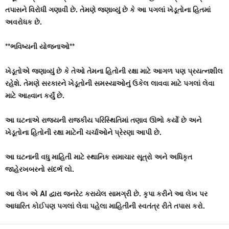
તપાસને વિરોધી ગણાવી છે. તેમણે જણાવ્યું છે કે આ પગલાં ખેડૂતોના હિતમાં
અવરોધક છે.
**ભવિષ્યની યોજનાઓ**
ખેડૂતોએ જણાવ્યું છે કે તેઓ તેમના હિતોની રક્ષા માટે આગળ પણ પ્રયત્નશીલ
રહેશે. તેમણે સરકારને ખેડૂતોની સમસ્યાઓનું ઉકેલ લાવવા માટે પગલાં લેવા
માટે આહ્વાન કર્યું છે.
આ ઘટનાએ રાજ્યની રાજકીય પરિસ્થિતિમાં તણાવ ઊભો કર્યો છે અને
ખેડૂતોના હિતોની રક્ષા માટેની ચર્ચાઓને પ્રેરણા આપી છે.
આ ઘટનાની વધુ માહિતી માટે સ્થાનિક સમાચાર સૂત્રો અને અધિકૃત
જાહેરખબરનો સંદર્ભ લો.
આ લેખ એ AI દ્વારા જનરેટ કરાયેલ સામગ્રી છે. કૃપા કરીને આ લેખ પર
આધારિત કોઈપણ પગલાં લેવા પહેલા માહિતીની સ્વતંત્ર રીતે તપાસ કરો.