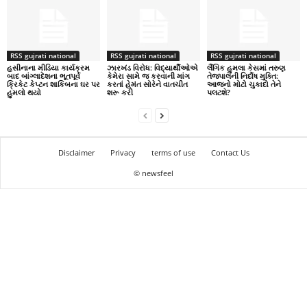
RSS gujrati national
RSS gujrati national
RSS gujrati national
હસીનાના મીડિયા કાર્યક્રમ
ઝારખંડ વિરોધ: વિદ્યાર્થીઓએ
લૈંગિક હુમલા કેસમાં તરુણ
બાદ બાંગ્લાદેશના ભૂતપૂર્વ
કેમેરા સામે જ કરવાની માંગ
તેજપાલની નિર્દોષ મુક્તિ:
ક્રિકેટ કેપ્ટન શાકિબના ઘર પર
કરતાં હેમંત સોરેને વાતચીત
આજનો મોટો ચુકાદો તેને
હુમલો થયો
શરૂ કરી
પલટશે?
Disclaimer
Privacy
terms of use
Contact Us
© newsfeel