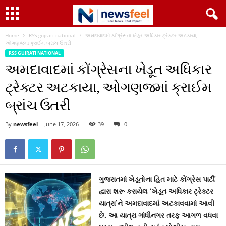
Home
RSS gujrati national
અમદાવાદમાં કોંગ્રેસના ખેડૂત અધિકાર ટ્રેક્ટર અટકાયા,
ઓગણજમાં ક્રાઈમ બ્રાંચ ઉતરી
RSS GUJRATI NATIONAL
અમદાવાદમાં કોંગ્રેસના ખેડૂત અધિકાર
ટ્રેક્ટર અટકાયા, ઓગણજમાં ક્રાઈમ
બ્રાંચ ઉતરી
By
newsfeel
-
June 17, 2026
39
0
ગુજરાતમાં ખેડૂતોના હિત માટે કોંગ્રેસ પાર્ટી
દ્વારા શરૂ કરાયેલ ‘ખેડૂત અધિકાર ટ્રેક્ટર
યાત્રા’ને અમદાવાદમાં અટકાવવામાં આવી
છે. આ યાત્રા ગાંધીનગર તરફ આગળ વધવા