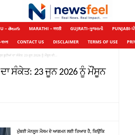
 – తెలుగు
MARATHI – मराठी
GUJRATI-ગુજરાતી
PUNJABI-ਪੰ
াংলা
CONTACT US
DISCLAIMER
TERMS OF USE
PRI
੍ਰ ਬੂਟੀਆਂ ਦਾ ਸੰਕੇਤ: 23 ਜੂਨ 2026 ਨੂੰ ਮੌਂਸੂਨ ਦੀ...
ਾ ਸੰਕੇਤ: 23 ਜੂਨ 2026 ਨੂੰ ਮੌਂਸੂਨ
ਮੁੰਬਈ ਮੋਨਸੂਨ ਮੌਸਮ ਦੇ ਆਗਮਨ ਲਈ ਤਿਆਰ ਹੈ, ਕਿਉਂਕਿ