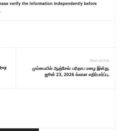
lease verify the information independently before
.
Next article
न्ज़
மும்பையில் ஆஞ்சேல்: பரிதாப மழை இன்று,
ஜூன் 23, 2026 க்கான எதிர்பார்ப்பு.