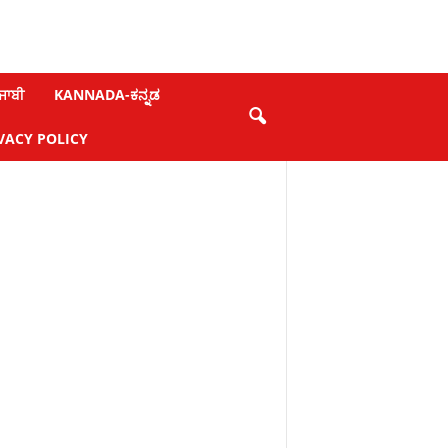
ਜਾਬੀ
KANNADA-ಕನ್ನಡ
VACY POLICY