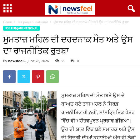
Home
rss punjabi national
ਮੁਮਤਾਜ਼ ਮਹਿਲ ਦੀ ਦਰਦਨਾਕ ਮੌਤ ਅਤੇ ਉਸ ਦਾ ਰਾਜਨੀਤਿਕ ਰੁਤਬਾ
RSS PUNJABI NATIONAL
ਮੁਮਤਾਜ਼ ਮਹਿਲ ਦੀ ਦਰਦਨਾਕ ਮੌਤ ਅਤੇ ਉਸ
ਦਾ ਰਾਜਨੀਤਿਕ ਰੁਤਬਾ
By
newsfeel
-
June 28, 2026
33
0
ਮੁਮਤਾਜ਼ ਮਹਿਲ ਦੀ ਮੌਤ ਅਤੇ ਉਸ ਦੇ
ਬਾਅਦ ਬਣੇ ਤਾਜ ਮਹਲ ਨੇ ਸਿਰਫ਼
ਰਾਜਨੀਤਿਕ ਹੀ ਨਹੀਂ, ਸਾਂਸਕ੍ਰਿਤਿਕ ਖੇਤਰ
ਵਿੱਚ ਵੀ ਮਹੱਤਵਪੂਰਨ ਪ੍ਰਭਾਵ ਛੱਡਿਆ।
ਉਹ ਦੀ ਯਾਦ ਵਿੱਚ ਬਣੇ ਸਮਾਰਕ ਅਤੇ ਉਸ
ਦੀ ਜ਼ਿੰਦਗੀ ਦੀਆਂ ਕਹਾਣੀਆਂ ਅੱਜ ਵੀ ਲੋਕਾਂ