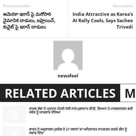
Previous article
Next article
అమెరికా ఇరాన్ పై మరోసారి
India Attractive as Korea’s
వైమానిక దాడులు, బహ్రెయిన్,
AI Rally Cools, Says Sachee
కువైట్ పై ఇరాన్ దాడులు
Trivedi
newsfeel
RELATED ARTICLES
M
ਰਾਘਵ ਚੱਢਾ ਨੇ ਪ੍ਰਧਾਨ ਮੰਤਰੀ ਮੋਦੀ ਨਾਲ ਮੁਲਾਕਾਤ ਕੀਤੀ, ਗਿਆਨ ਤੇ ਮਾਰਗਦਰਸ਼ਨ ਭਰੀ
ਸਵੇਰ ਨੂੰ ਯਾਦਗਾਰ ਦੱਸਿਆ
ਭਾਰਤ ਨੇ ਅਰੁਣਾਚਲ ਪ੍ਰਦੇਸ਼ ਦੇ 27 ਸਥਾਨਾਂ ਦਾ ਅਧਿਕਾਰਤ ਨਾਮਕਰਨ ਕਰਕੇ ਚੀਨ ਨੂੰ
ਜਵਾਬ ਦਿੱਤਾ