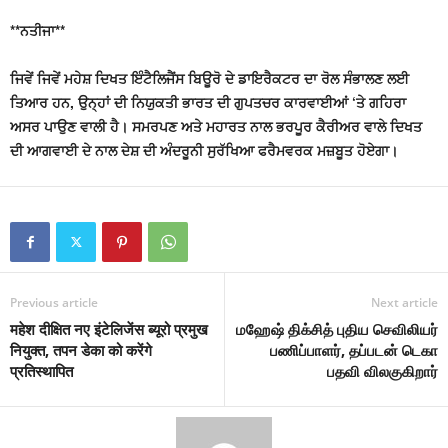
**ਨਤੀਜਾ**
ਜਿਵੇਂ ਜਿਵੇਂ ਮਹੇਸ਼ ਦਿਖਤ ਇੰਟੈਲਿਜੈਂਸ ਬਿਊਰੋ ਦੇ ਡਾਇਰੈਕਟਰ ਦਾ ਰੋਲ ਸੰਭਾਲਣ ਲਈ
ਤਿਆਰ ਹਨ, ਉਨ੍ਹਾਂ ਦੀ ਨਿਯੁਕਤੀ ਭਾਰਤ ਦੀ ਗੁਪਤਚਰ ਕਾਰਵਾਈਆਂ ‘ਤੇ ਗਹਿਰਾ
ਅਸਰ ਪਾਉਣ ਵਾਲੀ ਹੈ। ਸਮਰਪਣ ਅਤੇ ਮਹਾਰਤ ਨਾਲ ਭਰਪੂਰ ਕੈਰੀਅਰ ਵਾਲੇ ਦਿਖਤ
ਦੀ ਆਗਵਾਈ ਦੇ ਨਾਲ ਦੇਸ਼ ਦੀ ਅੰਦਰੂਨੀ ਸੁਰੱਖਿਆ ਫਰੈਮਵਰਕ ਮਜ਼ਬੂਤ ਹੋਏਗਾ।
Previous article
Next article
महेश दीक्षित नए इंटेलिजेंस ब्यूरो प्रमुख
மஹேஷ் திக்சித் புதிய செவிலியர்
नियुक्त, तपन डेका को करेंगे
பணிப்பாளர், தப்படன் டெகா
प्रतिस्थापित
பதவி விலகுகிறார்