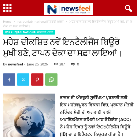
Home
rss punjabi nationalਰਾਸ਼ਟਰੀ ਖ਼ਬਰਾਂ
ਮਹੇਸ਼ ਦੀਕਸ਼ਿਤ ਨਵੇਂ ਇਨਟੈਲੀਜੈਂਸ ਬਿਊਰੋ ਮੁਖੀ ਬਣੇ, ਟਾਪਨ
ਦੇਕਾ ਦਾ ਸਫ਼ਾ ਲਾਇਆਂ।
RSS PUNJABI NATIONALਰਾਸ਼ਟਰੀ ਖ਼ਬਰਾਂ
ਮਹੇਸ਼ ਦੀਕਸ਼ਿਤ ਨਵੇਂ ਇਨਟੈਲੀਜੈਂਸ ਬਿਊਰੋ
ਮੁਖੀ ਬਣੇ, ਟਾਪਨ ਦੇਕਾ ਦਾ ਸਫ਼ਾ ਲਾਇਆਂ।
By
newsfeel
-
June 26, 2026
287
0
ਭਾਰਤ ਦੀ ਅੰਦਰੂਨੀ ਸੁਰੱਖਿਆ ਪ੍ਰਣਾਲੀ ਲਈ
ਇਕ ਮਹੱਤਵਪੂਰਨ ਵਿਕਾਸ ਵਿੱਚ, ਪ੍ਰਧਾਨ ਮੰਤਰੀ
ਨਰਿੰਦਰ ਮੋਦੀ ਦੀ ਅਗਵਾਈ ਵਾਲੀ
ਅਪਾਇੰਟਮੈਂਟਸ ਕਮਿਟੀ ਆਫ ਕੈਬਿਨੇਟ (ACC)
ਨੇ ਮਹੇਸ਼ ਦਿਖਤ ਨੂੰ ਨਵਾਂ ਇंटੈਲਿਜੈਂਸ ਬਿਊਰੋ
(IB) ਦਾ ਡਾਇਰੈਕਟਰ ਨਿਯੁਕਤ ਕੀਤਾ ਹੈ।