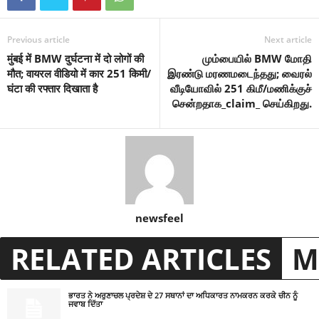
Previous article
Next article
मुंबई में BMW दुर्घटना में दो लोगों की
மும்பையில் BMW மோதி
मौत; वायरल वीडियो में कार 251 किमी/
இரண்டு மரணமடைந்தது; வைரல்
घंटा की रफ्तार दिखाता है
வீடியோவில் 251 கிமீ/மணிக்குச்
சென்றதாக_claim_ செய்கிறது.
newsfeel
RELATED ARTICLES
M
ਭਾਰਤ ਨੇ ਅਰੁਣਾਚਲ ਪ੍ਰਦੇਸ਼ ਦੇ 27 ਸਥਾਨਾਂ ਦਾ ਅਧਿਕਾਰਤ ਨਾਮਕਰਨ ਕਰਕੇ ਚੀਨ ਨੂੰ
ਜਵਾਬ ਦਿੱਤਾ