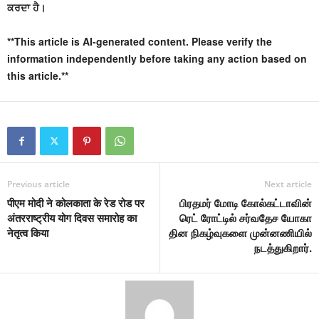
ਕਰਦਾ ਹੈ।
**This article is AI-generated content. Please verify the
information independently before taking any action based on
this article.**
Previous article
Next article
पीएम मोदी ने कोलकाता के रेड रोड पर
பிரதமர் மோடி கோல்கட்டாவின்
अंतरराष्ट्रीय योग दिवस समारोह का
ரெட் ரோட்டில் சர்வதேச யோகா
नेतृत्व किया
தின நிகழ்வுகளை முன்னணியில்
நடத்துகிறார்.