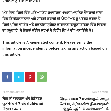
ਹਮਲਿਆਂ ਨੂੰ ਰੋਕਿਆ ਜਾ ਸਕੇ।
ਅੰਤ ਵਿੱਚ, ਦਿੱਲੀ ਵਿੱਚ ਘਟਿਆ ਇਹ ਦੁਖਦਾਇਕ ਮਾਮਲਾ ਆਧੁਨਿਕ ਫੌਜਦਾਰੀ ਜਾਂਚਾਂ
ਵਿੱਚ ਡਿਜੀਟਲ ਜਨਾਵਾਂ ਅਤੇ ਸਾਕਸ਼ੀ ਗਵਾਹੀ ਦੀ ਐਹਮੀਅਤ ਨੂੰ ਪ੍ਰਗਟ ਕਰਦਾ ਹੈ।
ਦਿੱਲੀ ਪੁਲਿਸ ਦੀ ਤੇਜ਼ ਅਤੇ ਤਕਨੀਕੀ ਸੁਚੇਤਨ ਕਾਰਵਾਈ ਕਾਨੂੰਨੀ ਤਾਕਤਾਂ ਵਿੱਚ ਵਿਕਾਸ
ਦਾ ਨਮੂਨਾ ਹੈ, ਜੋ ਇਨ੍ਹਾਂ ਗੰਭੀਰ ਜੁਰਮਾਂ ਦੇ ਵਿਰੁੱਧ ਨਿਆਂ ਦੀ ਆਸ ਦਿੰਦੀ ਹੈ।
This article is AI-generated content. Please verify the
information independently before taking any action based on
this article.
Previous article
Next article
पिता की याददाश्त और डिजिटल
அந்த நபரை 7 மணிக்குள் கைது
फुटप्रिंट ने 7 घंटे में संदिग्ध को
செய்ய, அம்மாவின் நினைவுகள்
गिरफ्तार कराया
மற்றும் டிஜிட்டல் கண்ணோட்டம்