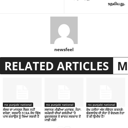
உதவியது.
newsfeel
RELATED ARTICLES
M
rss punjabi national
rss punjabi national
rss punjabi national
ਸੰਸਦ ਦਾ ਮਾਨਸੂਨ ਸੈਸ਼ਨ ਨਹੀਂ
ਸਥਾਨਕ ਮੀਡੀਆ ਮੁਤਾਬਕ, ਮੈਟਾ-
ਸ਼ੇਖ ਹਸੀਨਾ ਅੱਜ ਸੰਬੋਧਨ ਕਰਨਗੇ:
ਵਧੇਗਾ, ਸਰਕਾਰ FCRA ਸੋਧ ਬਿੱਲ
ਸਮੱਗਰੀ ਦੀਆਂ ਗਲਤੀਆਂ ’ਤੇ
ਬੰਗਲਾਦੇਸ਼ ਦੀ ਸੱਤਾ ਤੋਂ ਬੇਦਖ਼ਲ ਨੇਤਾ
ਪਾਸ ਕਰਾਉਣ ਨੂੰ ਲਿਆ ਸਕਦੀ ਹੈ
ਜ਼ੁਕਰਬਰਗ ਨੇ ਭਾਰਤ ਸਰਕਾਰ ਤੋਂ
ਤੋਂ ਕੀ ਉਮੀਦ ਹੈ?
ਮਾਫ਼ੀ ਮੰਗੀ