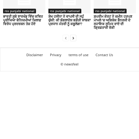
rss punjabi national
rss punjabi national
rss punjabi national
ਭਾਰਤੀ ਸੂਬੇ ਝਾਰਖੰਡ ਵਿੱਚ ਕਥਿਤ
ਸ਼ੇਖ ਹਸੀਨਾ ਨੇ ਵਾਪਸੀ ਦੀ ਸਹੁੰ
ਸੁਪਰੀਮ ਕੋਰਟ ਨੇ ਜ਼ਮੀਨ ਹੜਪਣ
ਪ੍ਰੀਖਿਆ ਬੇਨਿਯਮੀਆਂ ਖ਼ਿਲਾਫ਼
ਚੁੱਕੀ: ਕੀ ਬੰਗਲਾਦੇਸ਼ ਭਗੌੜੀ ਸਾਬਕਾ
ਮਾਮਲੇ ’ਚ ਅਭਿਸ਼ੇਕ ਬੈਨਰਜੀ ਦੇ
ਵਿਰੋਧ ਪ੍ਰਦਰਸ਼ਨ ਤੇਜ਼ ਹੋਏ
ਪ੍ਰਧਾਨ ਮੰਤਰੀ ਨੂੰ ਕਬੂਲੇਗਾ?
ਸਹਾਇਕ ਸੁਮਿਤ ਰਾਏ ਦੀ
ਗ੍ਰਿਫ਼ਤਾਰੀ ਰੋਕੀ
Disclaimer
Privacy
terms of use
Contact Us
© newsfeel