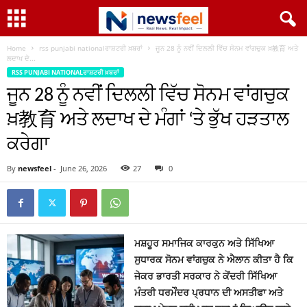
Home
rss punjabi nationalਰਾਸ਼ਟਰੀ ਖ਼ਬਰਾਂ
ਜੂਨ 28 ਨੂੰ ਨਵੀਂ ਦਿਲਲੀ ਵਿੱਚ ਸੋਨਮ ਵਾਂਗਚੁਕ ਖ਼教育 ਅਤੇ
ਲਦਾਖ ਦੇ...
RSS PUNJABI NATIONALਰਾਸ਼ਟਰੀ ਖ਼ਬਰਾਂ
ਜੂਨ 28 ਨੂੰ ਨਵੀਂ ਦਿਲਲੀ ਵਿੱਚ ਸੋਨਮ ਵਾਂਗਚੁਕ
ਖ਼教育 ਅਤੇ ਲਦਾਖ ਦੇ ਮੰਗਾਂ ‘ਤੇ ਭੁੱਖ ਹੜਤਾਲ
ਕਰੇਗਾ
By
newsfeel
-
June 26, 2026
27
0
ਮਸ਼ਹੂਰ ਸਮਾਜਿਕ ਕਾਰਕੁਨ ਅਤੇ ਸਿੱਖਿਆ
ਸੁਧਾਰਕ ਸੋਨਮ ਵਾਂਗਚੁਕ ਨੇ ਐਲਾਨ ਕੀਤਾ ਹੈ ਕਿ
ਜੇਕਰ ਭਾਰਤੀ ਸਰਕਾਰ ਨੇ ਕੇਂਦਰੀ ਸਿੱਖਿਆ
ਮੰਤਰੀ ਧਰਮੇੰਦਰ ਪ੍ਰਧਾਨ ਦੀ ਅਸਤੀਫਾ ਅਤੇ