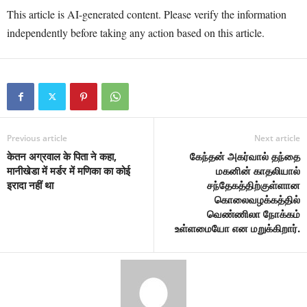
This article is AI-generated content. Please verify the information
independently before taking any action based on this article.
Previous article
Next article
केतन अग्रवाल के पिता ने कहा,
கேந்தன் அகர்வால் தந்தை
मानीखेडा में मर्डर में मणिका का कोई
மகனின் காதலியால்
इरादा नहीं था
சந்தேகத்திற்குள்ளான
கொலைவழக்கத்தில்
வெண்ணிலா நோக்கம்
உள்ளமையோ என மறுக்கிறார்.