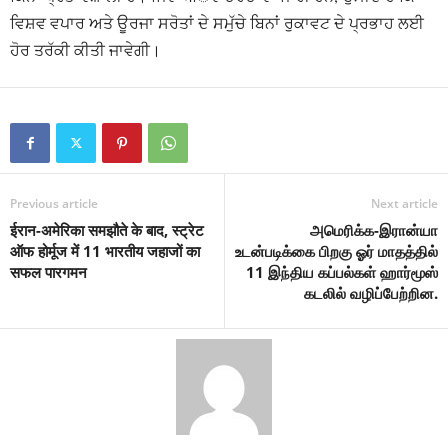
ਵਿਸ਼ਵ ਵਪਾਰ ਅਤੇ ਊਰਜਾ ਸਰੋਤਾਂ ਦੇ ਸਮੁੱਚੇ ਬਿਨਾਂ ਰੁਕਾਵਟ ਦੇ ਪ੍ਰਭਾਹ ਲਈ
ਹੋਰ ਤਰੱਕੀ ਕੀਤੀ ਜਾਵੇਗੀ।
Previous article
Next article
ईरान-अमेरिका समझौते के बाद, स्ट्रेट
அமெரிக்க-இரான்யா
ऑफ होर्मूज में 11 भारतीय जहाजों का
உடன்படிக்கை பிறகு ஓர் மாதத்தில்
सफल पारगमन
11 இந்திய கப்பல்கள் ஹார்மூஸ்
கடலில் வழிப்பேற்றின.