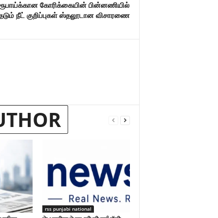
0 ரூபாய்க்கான கோரிக்கையின் பின்னணியில்
ேடும் நீட் குறிப்புகள் ஸ்தலூடான விசாரணை
UTHOR
rss punjabi national