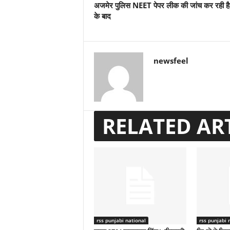
अजमेर पुलिस NEET पेपर लीक की जांच कर रही है
के बाद
newsfeel
RELATED AR
rss punjabi national
rss punjabi 