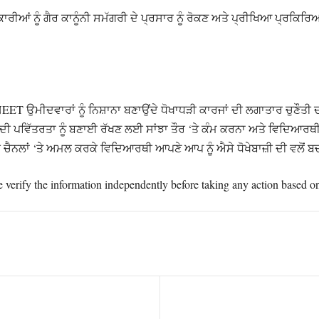
ਕਾਰੀਆਂ ਨੂੰ ਗੈਰ ਕਾਨੂੰਨੀ ਸਮੱਗਰੀ ਦੇ ਪ੍ਰਸਾਰ ਨੂੰ ਰੋਕਣ ਅਤੇ ਪ੍ਰੀਖਿਆ ਪ੍ਰਕਿ
ET ਉਮੀਦਵਾਰਾਂ ਨੂੰ ਨਿਸ਼ਾਨਾ ਬਣਾਉਂਦੇ ਧੋਖਾਧੜੀ ਕਾਰਜਾਂ ਦੀ ਲਗਾਤਾਰ ਚੁਣੌ
ਪਵਿੱਤਰਤਾ ਨੂੰ ਬਣਾਈ ਰੱਖਣ ਲਈ ਸਾਂਝਾ ਤੌਰ ‘ਤੇ ਕੰਮ ਕਰਨਾ ਅਤੇ ਵਿਦਿਆਰਥੀਆਂ ਨੂੰ
 ਚੈਨਲਾਂ ‘ਤੇ ਅਮਲ ਕਰਕੇ ਵਿਦਿਆਰਥੀ ਆਪਣੇ ਆਪ ਨੂੰ ਐਸੇ ਧੋਖੇਬਾਜ਼ੀ ਦੀ ਵਲੋਂ 
e verify the information independently before taking any action based on 