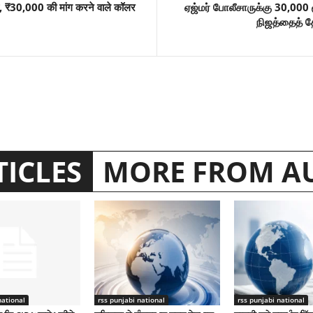
, ₹30,000 की मांग करने वाले कॉलर
ஏஜ்மர் போலீசாருக்கு 30,00
நிஜத்தைத் த
TICLES
MORE FROM A
national
rss punjabi national
rss punjabi national