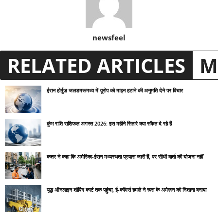
newsfeel
RELATED ARTICLES
M
ईरान होर्मुज़ जलडमरूमध्य में यूरोप को माइन हटाने की अनुमति देने पर विचार
कुंभ राशि राशिफल अगस्त 2026: इस महीने सितारे क्या संकेत दे रहे हैं
कतर ने कहा कि अमेरिका-ईरान मध्यस्थता प्रयास जारी हैं, पर सीधी वार्ता की योजना नहीं
युद्ध ऑनलाइन शॉपिंग कार्ट तक पहुंचा, ई-कॉमर्स हमले ने रूस के अमेज़न को निशाना बनाया