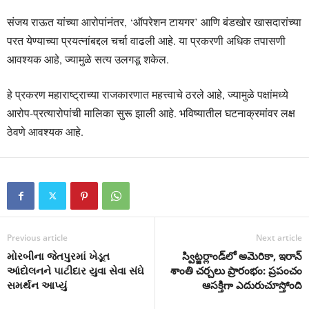
संजय राऊत यांच्या आरोपांनंतर, ‘ऑपरेशन टायगर’ आणि बंडखोर खासदारांच्या
परत येण्याच्या प्रयत्नांबद्दल चर्चा वाढली आहे. या प्रकरणी अधिक तपासणी
आवश्यक आहे, ज्यामुळे सत्य उलगडू शकेल.
हे प्रकरण महाराष्ट्राच्या राजकारणात महत्त्वाचे ठरले आहे, ज्यामुळे पक्षांमध्ये
आरोप-प्रत्यारोपांची मालिका सुरू झाली आहे. भविष्यातील घटनाक्रमांवर लक्ष
ठेवणे आवश्यक आहे.
Previous article
Next article
મોરબીના જેતપુરમાં ખેડૂત
స్విట్జర్లాండ్‌లో అమెరికా, ఇరాన్
આંદોલનને પાટીદાર યુવા સેવા સંઘે
శాంతి చర్చలు ప్రారంభం: ప్రపంచం
સમર્થન આપ્યું
ఆసక్తిగా ఎదురుచూస్తోంది