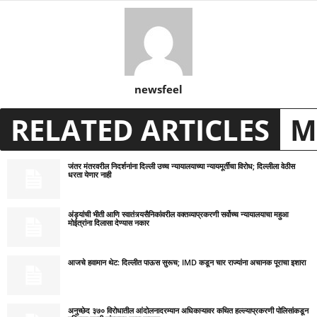
newsfeel
RELATED ARTICLES
M
जंतर मंतरवरील निदर्शनांना दिल्ली उच्च न्यायालयाच्या न्यायमूर्तींचा विरोध; दिल्लीला वेठीस
धरता येणार नाही
अंड्यांची भीती आणि स्वातंत्र्यसैनिकांवरील वक्तव्याप्रकरणी सर्वोच्च न्यायालयाचा महुआ
मोईत्रांना दिलासा देण्यास नकार
आजचे हवामान थेट: दिल्लीत पाऊस सुरूच; IMD कडून चार राज्यांना अचानक पूराचा इशारा
अनुच्छेद ३७० विरोधातील आंदोलनादरम्यान अधिकाऱ्यावर कथित हल्ल्याप्रकरणी पोलिसांकडून