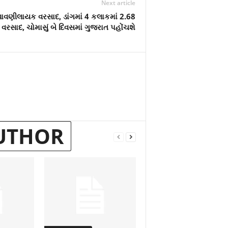
Next article
વાવણીલાયક વરસાદ, ડાંગમાં 4 કલાકમાં 2.68
 વરસાદ, ચોમાસું બે દિવસમાં ગુજરાત પહોંચશે
UTHOR