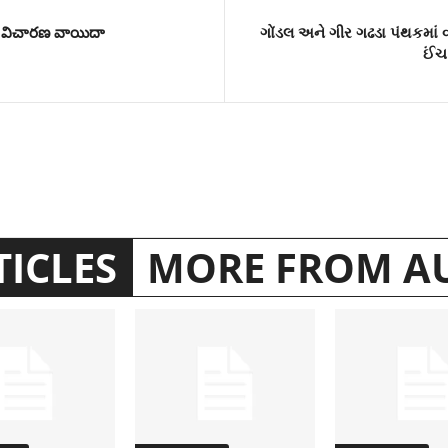
తపై విచారణ వాయిదా
ગોંડલ અને ગીર ગઢડા પંથકમાં 
ઈંચ
TICLES
MORE FROM A