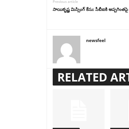
Previous article
సాయికృష్ణ మిస్సింగ్ కేసు: సీబీఐకి అప్పగిం
newsfeel
RELATED AR