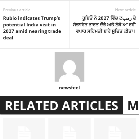
Previous article
Next article
Rubio indicates Trump’s
ਰੂਬਿਓ ਨੇ 2027 ਵਿੱਚ ਟرمپ ਦੇ
potential India visit in
ਸੰਭਾਵਿਤ ਭਾਰਤ ਦੌਰੇ ਅਤੇ ਨੇੜੇ ਆ ਰਹੀ
2027 amid nearing trade
ਵਪਾਰ ਸਹਿਮਤੀ ਬਾਰੇ ਸੂਚਿਤ ਕੀਤਾ।
deal
newsfeel
RELATED ARTICLES
M