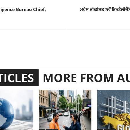
igence Bureau Chief,
ਮਹੇਸ਼ ਦੀਕਸ਼ਿਤ ਨਵੇਂ ਇਨਟੈਲੀਜੈ
TICLES
MORE FROM A