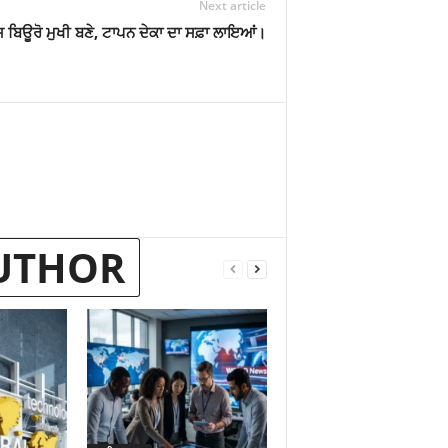
Next article
ਂਸ ਬਿਊਰੋ ਮੁਖੀ ਬਣੇ, ਟਾਪਨ ਦੇਕਾ ਦਾ ਸਫ਼ਾ ਲਾਇਆਂ।
UTHOR