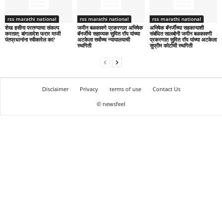
rss marathi national
rss marathi national
rss marathi national
शेख हसीना परतण्याचा संकल्प
जमीन बळकावणे प्रकरणात अभिषेक
अभिषेक बॅनर्जींच्या सहकाऱ्याशी
करतात; बांगलादेश फरार माजी
बॅनर्जींचे सहाय्यक सुमित रॉय यांच्या
संबंधित सालबोनी जमीन बळकावणी
पंतप्रधानांना स्वीकारेल का?
अटकेला सर्वोच्च न्यायालयाची
प्रकरणात सुमित रॉय यांच्या अटकेला
स्थगिती
सुप्रीम कोर्टाची स्थगिती
Disclaimer
Privacy
terms of use
Contact Us
© newsfeel