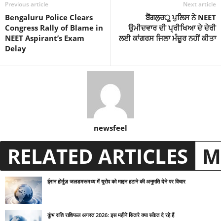
Previous article
Next article
Bengaluru Police Clears
ਬੈਂਗਲੁਰु ਪੁਲਿਸ ਨੇ NEET
Congress Rally of Blame in
ਉਮੀਦਵਾਰ ਦੀ ਪ੍ਰੀਖਿਆ ਦੇ ਦੇਰੀ
NEET Aspirant’s Exam
ਲਈ ਕਾਂਗਰਸ ਜਿਲਾ ਮੰਜ਼ੂਰ ਨਹੀਂ ਕੀਤਾ
Delay
newsfeel
RELATED ARTICLES
M
ईरान होर्मुज़ जलडमरूमध्य में यूरोप को माइन हटाने की अनुमति देने पर विचार
कुंभ राशि राशिफल अगस्त 2026: इस महीने सितारे क्या संकेत दे रहे हैं