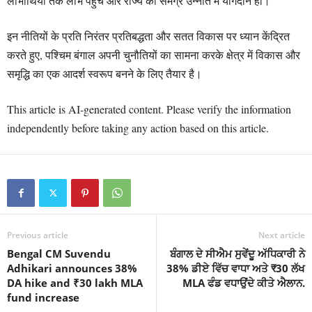
लाभार्थियों तक लाभ पहुंचे और राज्य की समग्र उन्नति में योगदान हो।
इन नीतियों के प्रति निरंतर प्रतिबद्धता और सतत विकास पर ध्यान केंद्रित
करते हुए, पश्चिम बंगाल अपनी चुनौतियों का सामना करके क्षेत्र में विकास और
समृद्धि का एक आदर्श स्वरूप बनने के लिए तैयार है।
This article is AI-generated content. Please verify the information
independently before taking any action based on this article.
Previous article
Next article
Bengal CM Suvendu
ਬੰਗਾਲ ਦੇ ਸੀਐਮ ਸੁਵੇਂਦੂ ਅੱਧਿਕਾਰੀ ਨੇ
Adhikari announces 38%
38% ਡੀਏ ਵਿੱਚ ਵਾਧਾ ਅਤੇ ₹30 ਲੱਖ
DA hike and ₹30 lakh MLA
MLA ਫੰਡ ਵਧਾਉਂਦੇ ਕੀਤੇ ਐਲਾਨ.
fund increase