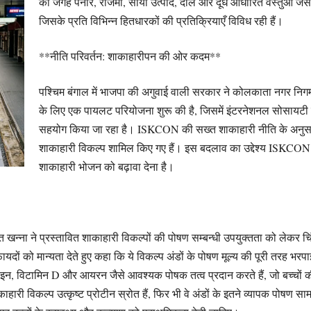
की जगह पनीर, राजमा, सोया उत्पाद, दालें और दूध आधारित वस्तुओं जैसे
जिसके प्रति विभिन्न हितधारकों की प्रतिक्रियाएँ विविध रही हैं।
**नीति परिवर्तन: शाकाहारीपन की ओर कदम**
पश्चिम बंगाल में भाजपा की अगुवाई वाली सरकार ने कोलकाता नगर निगम (केए
के लिए एक पायलट परियोजना शुरू की है, जिसमें इंटरनेशनल सोसायट
सहयोग किया जा रहा है। ISKCON की सख्त शाकाहारी नीति के अनुसार म
शाकाहारी विकल्प शामिल किए गए हैं। इस बदलाव का उद्देश्य ISKCON के आ
शाकाहारी भोजन को बढ़ावा देना है।
त खन्ना ने प्रस्तावित शाकाहारी विकल्पों की पोषण सम्बन्धी उपयुक्तता को लेकर चिंत
ायदों को मान्यता देते हुए कहा कि ये विकल्प अंडों के पोषण मूल्य की पूरी तरह भर
, विटामिन D और आयरन जैसे आवश्यक पोषक तत्व प्रदान करते हैं, जो बच्चों की वृद्
ी विकल्प उत्कृष्ट प्रोटीन स्रोत हैं, फिर भी वे अंडों के इतने व्यापक पोषण सामग्