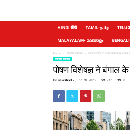
N
HINDI-हिंदी
TAMIL-தமிழ்
TELUGU
e
w
MALAYALAM- മലയാളം
BENGALI-ব
s
f
Home
राष्ट्रीय समाचार
पोषण विशेषज्ञ ने बंगाल के मध्याह्न भोजन म
e
राष्ट्रीय समाचार
e
पोषण विशेषज्ञ ने बंगाल 
l
.
c
By
newsfeel
-
June 28, 2026
237
0
o
m