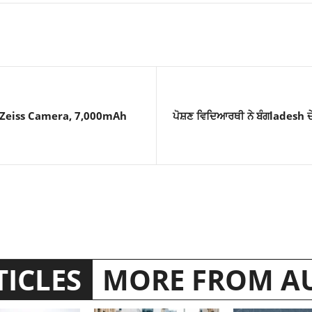
 Zeiss Camera, 7,000mAh
ਪੋਸ਼ਣ ਵਿਦਿਆਰਥੀ ਨੇ ਬੰਗladesh ਦੇ
TICLES
MORE FROM A