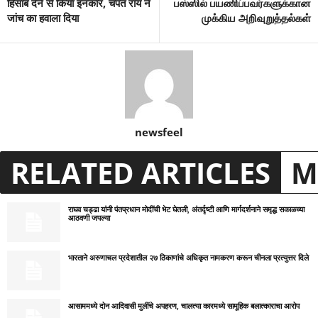
हिसाब देने से किया इनकार, चंपत राय ने
பஸ்ஸில் பயணிப்பவர்களுக்கான
जांच का हवाला दिया
முக்கிய அறிவுறுத்தல்கள்
newsfeel
RELATED ARTICLES
M
राघव चड्ढा यांनी पंतप्रधान मोदींची भेट घेतली, अंतर्दृष्टी आणि मार्गदर्शनाने समृद्ध सकाळच्या
आठवणी जपल्या
भारताने अरुणाचल प्रदेशातील २७ ठिकाणांचे अधिकृत नामकरण करून चीनला प्रत्युत्तर दिले
आसाममध्ये दोन आदिवासी मुलींचे अपहरण, चालत्या कारमध्ये सामूहिक बलात्काराचा आरोप