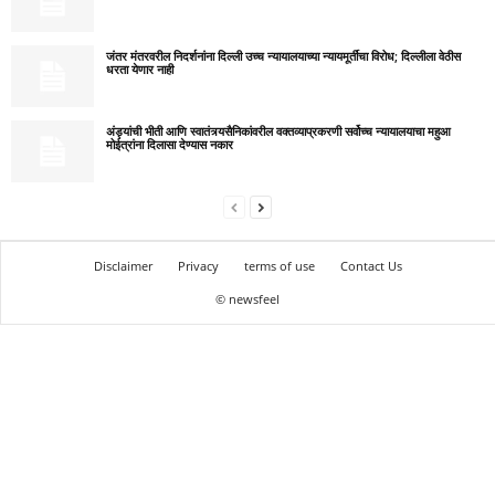
जंतर मंतरवरील निदर्शनांना दिल्ली उच्च न्यायालयाच्या न्यायमूर्तींचा विरोध; दिल्लीला वेठीस
धरता येणार नाही
अंड्यांची भीती आणि स्वातंत्र्यसैनिकांवरील वक्तव्याप्रकरणी सर्वोच्च न्यायालयाचा महुआ
मोईत्रांना दिलासा देण्यास नकार
Disclaimer
Privacy
terms of use
Contact Us
© newsfeel