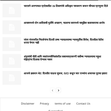
भारताने अरुणाचल प्रदेशातील २७ ठिकाणांचे अधिकृत नामकरण करून चीनला प्रत्युत्तर दिले
आसाममध्ये दोन आदिवासी मुलींचे अपहरण, चालत्या कारमध्ये सामूहिक बलात्काराचा आरोप
जंतर मंतरवरील निदर्शनांना दिल्ली उच्च न्यायालयाच्या न्यायमूर्तींचा विरोध; दिल्लीला वेठीस
धरता येणार नाही
अंड्यांची भीती आणि स्वातंत्र्यसैनिकांवरील वक्तव्याप्रकरणी सर्वोच्च न्यायालयाचा महुआ
मोईत्रांना दिलासा देण्यास नकार
आजचे हवामान थेट: दिल्लीत पाऊस सुरूच; IMD कडून चार राज्यांना अचानक पूराचा इशारा
Disclaimer
Privacy
terms of use
Contact Us
© newsfeel