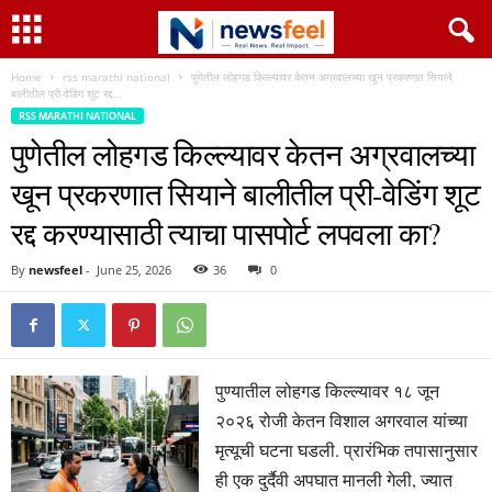
Home
rss marathi national
पुणेतील लोहगड किल्ल्यावर केतन अग्रवालच्या खून प्रकरणात सियाने
बालीतील प्री-वेडिंग शूट रद्द...
RSS MARATHI NATIONAL
पुणेतील लोहगड किल्ल्यावर केतन अग्रवालच्या
खून प्रकरणात सियाने बालीतील प्री-वेडिंग शूट
रद्द करण्यासाठी त्याचा पासपोर्ट लपवला का?
By
newsfeel
-
June 25, 2026
36
0
पुण्यातील लोहगड किल्ल्यावर १८ जून
२०२६ रोजी केतन विशाल अगरवाल यांच्या
मृत्यूची घटना घडली. प्रारंभिक तपासानुसार
ही एक दुर्दैवी अपघात मानली गेली, ज्यात