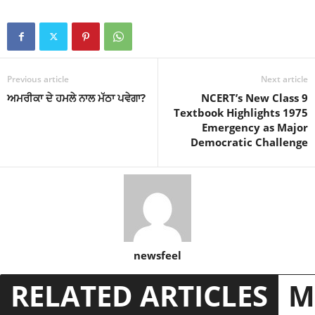
Previous article
Next article
ਅਮਰੀਕਾ ਦੇ ਹਮਲੇ ਨਾਲ ਮੱਠਾ ਪਵੇਗਾ?
NCERT’s New Class 9
Textbook Highlights 1975
Emergency as Major
Democratic Challenge
newsfeel
RELATED ARTICLES
M