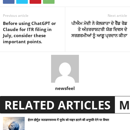
Previous article
Next article
Before using ChatGPT or
ਪੀਐਮ ਮੋਦੀ ਨੇ ਕੋਲਕਾਤਾ ਦੇ ਰੈੱਡ ਰੋਡ
Claude for ITR filing in
ਤੇ ਅੰਤਰਰਾਸ਼ਟਰੀ ਯੋਗ ਦਿਵਸ ਦੇ
July, consider these
ਸਰਗਰਮੀਆਂ ਨੂੰ ਆਗੂ ਪ੍ਰਦਾਨ ਕੀਤਾ
important points.
newsfeel
RELATED ARTICLES
M
ईरान होर्मुज़ जलडमरूमध्य में यूरोप को माइन हटाने की अनुमति देने पर विचार