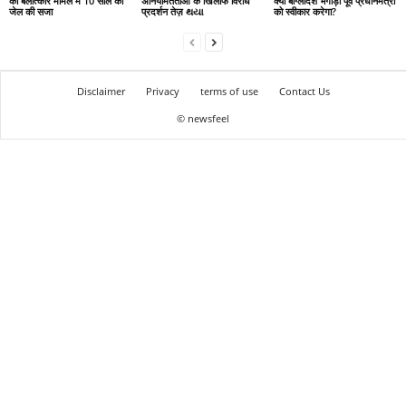
को बलात्कार मामले में 10 साल की
अनियमितताओं के खिलाफ विरोध
क्या बांग्लादेश भगोड़ी पूर्व प्रधानमंत्री
जेल की सजा
प्रदर्शन तेज़ થયા
को स्वीकार करेगा?
Disclaimer
Privacy
terms of use
Contact Us
© newsfeel