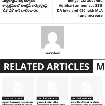
మల్లికార్జున ఖర్గే కర్నాటక
Bengal CM Suvendu
కార్యక్రమంలో కాంగ్రెస్ కార్యకర్తలపై
Adhikari announces 38%
‘డీకే-డీకే’ అని దాటించారు.
DA hike and ₹30 lakh MLA
fund increase
newsfeel
RELATED ARTICLES
M
rss hindi national
rss hindi national
rss hindi national
तहलका के संस्थापक तरुण तेजपाल
झारखंड में कथित परीक्षा
शेख हसीना की वापसी का संकल्प: