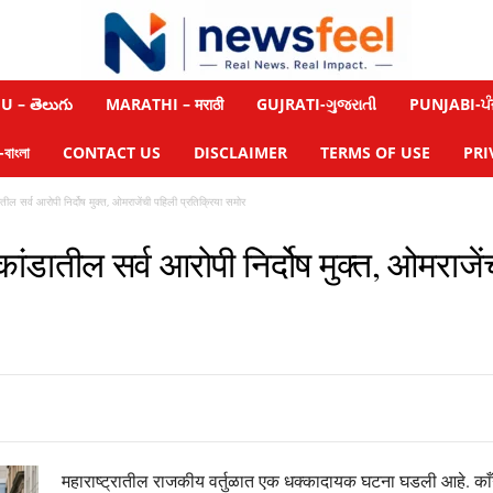
 – తెలుగు
MARATHI – मराठी
GUJRATI-ગુજરાતી
PUNJABI-ਪੰ
াংলা
CONTACT US
DISCLAIMER
TERMS OF USE
PRI
तील सर्व आरोपी निर्दोष मुक्त, ओमराजेंची पहिली प्रतिक्रिया समोर
ांडातील सर्व आरोपी निर्दोष मुक्त, ओमराजें
महाराष्ट्रातील राजकीय वर्तुळात एक धक्कादायक घटना घडली आहे. काँग्रे