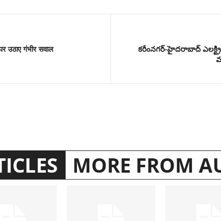
र पर उठाए गंभीर सवाल
కరీంనగర్-హైదరాబాద్ ఎలక్ట్ర
మ
TICLES
MORE FROM A