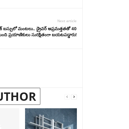
Next article
ిక్ బస్సులో మంటలు.. డ్రైవర్ అప్రమత్తతతో 40
ంది ప్రయాణికులు సురక్షితంగా బయటపడ్డారు!
UTHOR