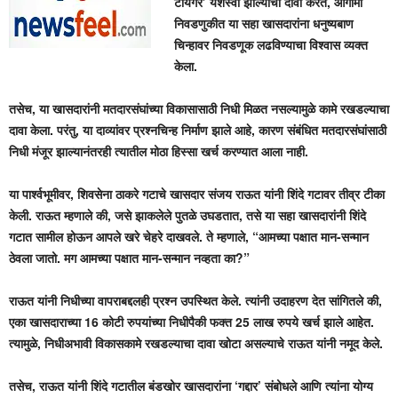
टायगर’ यशस्वी झाल्याचा दावा करत, आगामी
निवडणुकीत या सहा खासदारांना धनुष्यबाण
चिन्हावर निवडणूक लढविण्याचा विश्वास व्यक्त
केला.
तसेच, या खासदारांनी मतदारसंघांच्या विकासासाठी निधी मिळत नसल्यामुळे कामे रखडल्याचा
दावा केला. परंतु, या दाव्यांवर प्रश्नचिन्ह निर्माण झाले आहे, कारण संबंधित मतदारसंघांसाठी
निधी मंजूर झाल्यानंतरही त्यातील मोठा हिस्सा खर्च करण्यात आला नाही.
या पार्श्वभूमीवर, शिवसेना ठाकरे गटाचे खासदार संजय राऊत यांनी शिंदे गटावर तीव्र टीका
केली. राऊत म्हणाले की, जसे झाकलेले पुतळे उघडतात, तसे या सहा खासदारांनी शिंदे
गटात सामील होऊन आपले खरे चेहरे दाखवले. ते म्हणाले, “आमच्या पक्षात मान-सन्मान
ठेवला जातो. मग आमच्या पक्षात मान-सन्मान नव्हता का?”
राऊत यांनी निधीच्या वापराबद्दलही प्रश्न उपस्थित केले. त्यांनी उदाहरण देत सांगितले की,
एका खासदाराच्या 16 कोटी रुपयांच्या निधीपैकी फक्त 25 लाख रुपये खर्च झाले आहेत.
त्यामुळे, निधीअभावी विकासकामे रखडल्याचा दावा खोटा असल्याचे राऊत यांनी नमूद केले.
तसेच, राऊत यांनी शिंदे गटातील बंडखोर खासदारांना ‘गद्दार’ संबोधले आणि त्यांना योग्य