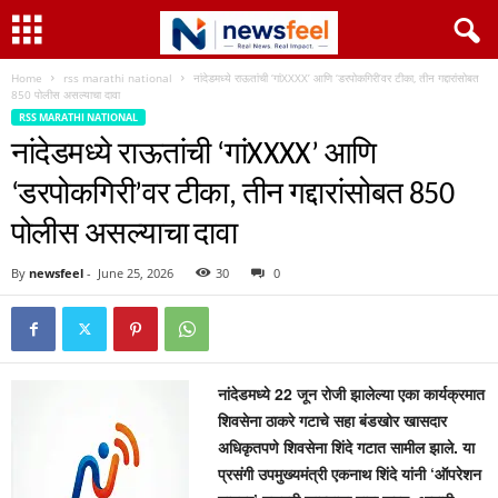
Home
rss marathi national
नांदेडमध्ये राऊतांची ‘गांXXXX’ आणि ‘डरपोकगिरी’वर टीका, तीन गद्दारांसोबत
850 पोलीस असल्याचा दावा
RSS MARATHI NATIONAL
नांदेडमध्ये राऊतांची ‘गांXXXX’ आणि
‘डरपोकगिरी’वर टीका, तीन गद्दारांसोबत 850
पोलीस असल्याचा दावा
By
newsfeel
-
June 25, 2026
30
0
नांदेडमध्ये 22 जून रोजी झालेल्या एका कार्यक्रमात
शिवसेना ठाकरे गटाचे सहा बंडखोर खासदार
अधिकृतपणे शिवसेना शिंदे गटात सामील झाले. या
प्रसंगी उपमुख्यमंत्री एकनाथ शिंदे यांनी ‘ऑपरेशन