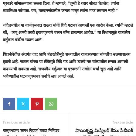
प्रकारे सांभाळण्याचा सल्ला दिला. ते म्हणाले, “तुम्ही हे गद्दार सोबत घेतलेत, त्यांना
व्यवस्थित सांभाळा. पण, मतदारसंघातील जनता मात्र त्यांना माफ करणार नाही.”
नांदेडमधील या कार्यक्रमात राऊत यांनी शिंदे गटावर आणखी एक आरोप केला. त्यांनी म्हटले
की, “जणू आम्ही काही इराणप्रमाणे वरून बॉम्ब टाकणार आहोत.” या विधानामुळे राजकीय
वर्तुळात चर्चेला उधाण आले.
शिवसेनेतील अंतर्गत वाद आणि बंडखोरीमुळे राज्यातील राजकारणात चांगलीच उलथापालथ
झाली आहे. राऊत यांच्या या टीकेमुळे शिंदे गट आणि ठाकरे गट यांच्यातील तणाव आणखी
वाढण्याची शक्यता आहे. राजकीय वर्तुळात या प्रकरणी सखोल चर्चा सुरू आहे आणि
भविष्यातील घटनाक्रमावर सर्वांचे लक्ष लागले आहे.
Previous article
Next article
রাজ্যপালের ভাষণ বিতর্কে মমতা শিবিরের
సాయికృష్ణ మిస్సింగ్ కేసు: సీబీఐకి