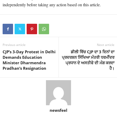
independently before taking any action based on this article.
Previous article
Next article
CJP’s 3-Day Protest in Delhi
ਡੀਲੀ ਵਿੱਚ CJP ਦਾ 3 ਦਿਨਾਂ ਦਾ
Demands Education
ਪ੍ਰਦਰਸ਼ਨ ਸਿੱਖਿਆ ਮੰਤਰੀ ਧਰਮੀੰਦਰ
Minister Dharmendra
ਪ੍ਰਧਾਨ ਦੇ ਅਸਤੀਫੇ ਦੀ ਮੰਗ ਕਰਦਾ
Pradhan’s Resignation
ਹੈ।
newsfeel