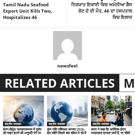
Tamil Nadu Seafood
ਨਿਰਯਾਤ ਇਕਾਈ ਵਿਚ ਅਮੋਨੀਆ ਗੈਸ
Export Unit Kills Two,
ਚੋਟ ਦੋ ਦੀ ਮੌਤ, 46 ਦਾ ਹਸਪਤਾਲ
Hospitalizes 46
ਵਿਚ ਇਲਾਜ
newsfeel
RELATED ARTICLES
M
राष्ट्रीय समाचार
राष्ट्रीय समाचार
राष्ट्रीय समाचार
ईरान होर्मुज़ जलडमरूमध्य में यूरोप
कुंभ राशि राशिफल अगस्त 2026:
कतर ने कहा कि अमेरिका-ईरान
को माइन हटाने की अनुमति देने पर
इस महीने सितारे क्या संकेत दे रहे हैं
मध्यस्थता प्रयास जारी हैं, पर सीधी