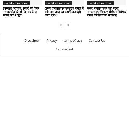
rss hindi national
rss hindi national
rss hindi national
झारखंड प्रदर्शन: छात्रों की कैमरे
तरुण तेजपाल यौन उत्पीड़न मामले में
संसद मानसून सत्र नहीं बढ़ेगा,
पर बातचीत की मांग के बाद हेमंत
बरी: क्या आज का बड़ा फैसला इसे
सरकार एफसीआरए संशोधन विधेयक
सोरेन वार्ता में जुटे
पलट देगा?
पारित कराने को ला सकती है
Disclaimer
Privacy
terms of use
Contact Us
© newsfeel