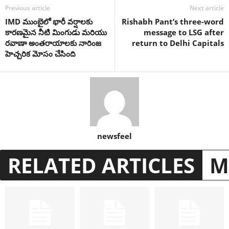
Previous article
Next article
IMD ముంబైలో భారీ వర్షాలకు
Rishabh Pant’s three-word
కారణమైన నీటి మింగుడు మరియు
message to LSG after
రవాణా అంతరాయాలకు నారింజ
return to Delhi Capitals
హెచ్చరిక మోసం చేసింది
newsfeel
RELATED ARTICLES
M