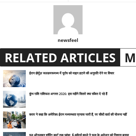
newsfeel
RELATED ARTICLES
M
ईरान होर्मुज़ जलडमरूमध्य में यूरोप को माइन हटाने की अनुमति देने पर विचार
कुंभ राशि राशिफल अगस्त 2026: इस महीने सितारे क्या संकेत दे रहे हैं
कतर ने कहा कि अमेरिका-ईरान मध्यस्थता प्रयास जारी हैं, पर सीधी वार्ता की योजना नहीं
युद्ध ऑनलाइन शॉपिंग कार्ट तक पहुंचा, ई-कॉमर्स हमले ने रूस के अमेज़न को निशाना बनाया