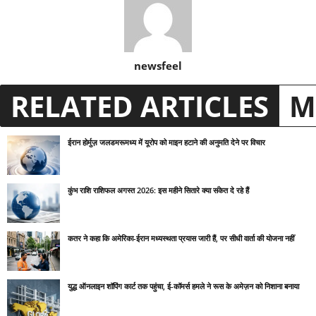
newsfeel
RELATED ARTICLES
M
ईरान होर्मुज़ जलडमरूमध्य में यूरोप को माइन हटाने की अनुमति देने पर विचार
कुंभ राशि राशिफल अगस्त 2026: इस महीने सितारे क्या संकेत दे रहे हैं
कतर ने कहा कि अमेरिका-ईरान मध्यस्थता प्रयास जारी हैं, पर सीधी वार्ता की योजना नहीं
युद्ध ऑनलाइन शॉपिंग कार्ट तक पहुंचा, ई-कॉमर्स हमले ने रूस के अमेज़न को निशाना बनाया