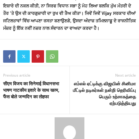
ਇਸ਼ਾਰੇ ਦੀ ਨਕਲ ਕੀਤੀ, ਨਾ ਸਿਰਫ ਵਿਧਾਨ ਸਭਾ ਨੂੰ ਮੋਹ ਲਿਆ ਬਲਕਿ ਮੁੱਖ ਮੰਤਰੀ ਦੇ
ਤੌਰ ’ਤੇ ਉਸ ਦੀ ਕਾਰਗੁਜ਼ਾਰੀ ਦਾ ਰੁਖ ਵੀ ਤੈਅ ਕੀਤਾ। ਜਿਵੇਂ ਜਿਵੇਂ Vijay ਸਰਕਾਰ ਦੀਆਂ
ਜਟਿਲਤਾਵਾਂ ਵਿੱਚ ਆਪਣਾ ਰਸਤਾ ਬਣਾਉਣਗੇ, ਉਸਦਾ ਅੰਦਾਜ਼ ਤਮਿਲਨਾਡੂ ਦੇ ਰਾਜਨੀਤਿਕ
ਮੰਜ਼ਰ ਨੂੰ ਇੱਕ ਨਵੀਂ ਨਜ਼ਰ ਨਾਲ ਸੰਵਾਰਨ ਦਾ ਵਾਅਦਾ ਕਰਦਾ ਹੈ।
Previous article
Next article
सीएम विजय का सिनेमाई विधानसभा
எம்எல் ஏட்டிக்கு விஜயின் சினிமா
भाषण नाटकीय इशारे के साथ खत्म,
மீட்டில் நடிகர்கள் நன்றி தெரிவிப்பு
फैंस बोले जन्मदिन का तोहफा
பெரும் உற்சாகத்தை
ஏற்படுத்தியது